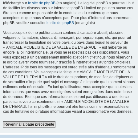
téléchargé sur
le site de phpBB
(en anglais). Le logiciel phpBB a pour seul but
de faciliter les discussions sur internet et phpBB Limited ne peut en aucun cas
être tenu comme responsable de la conduite et du contenu que nous
acceptons et que nous n’acceptons pas. Pour plus d’informations concernant
phpBB, veuillez consulter
le site de phpBB
(en anglais).
Vous acceptez de ne publier aucun contenu à caractère abusif, obscène,
vulgaire, diffamatoire, choquant, menaçant, pornographique, etc. qui pourrait
transgresser la législation de votre pays, du pays dans lequel le serveur de
« AMICALE MODELISTE DE LA VALLEE DE L'HERAULT » est hébergé ou
encore la loi internationale. Si vous ne respectez pas ces dispositions, vous
vous exposez à un bannissement immédiat et définitif et nous nous réservons
le droit d’avertir votre fournisseur d’accès à internet et les autorités officielles.
L’adresse IP de tous les messages est enregistrée afin d’aider au renforcement
de ces conditions. Vous acceptez le fait que « AMICALE MODELISTE DE LA
VALLEE DE L'HERAULT » ait le droit de supprimer, de modifier, de déplacer ou
de verrouiller n’importe quel sujet et message à n’importe quel moment si nous
estimons cela nécessaire. En tant qu’utilisateur, vous acceptez que toutes les
informations que vous avez renseignées soient enregistrées dans notre base
de données. Bien que ces informations ne seront pas diffusées à une tierce
partie sans votre consentement, ni « AMICALE MODELISTE DE LA VALLEE
DE L'HERAULT », ni phpBB, ne pourront être tenus comme responsables en
cas de tentative de piratage informatique visant à compromettre vos données.
Revenir à la page précédente