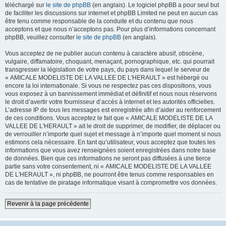
téléchargé sur
le site de phpBB
(en anglais). Le logiciel phpBB a pour seul but
de faciliter les discussions sur internet et phpBB Limited ne peut en aucun cas
être tenu comme responsable de la conduite et du contenu que nous
acceptons et que nous n’acceptons pas. Pour plus d’informations concernant
phpBB, veuillez consulter
le site de phpBB
(en anglais).
Vous acceptez de ne publier aucun contenu à caractère abusif, obscène,
vulgaire, diffamatoire, choquant, menaçant, pornographique, etc. qui pourrait
transgresser la législation de votre pays, du pays dans lequel le serveur de
« AMICALE MODELISTE DE LA VALLEE DE L'HERAULT » est hébergé ou
encore la loi internationale. Si vous ne respectez pas ces dispositions, vous
vous exposez à un bannissement immédiat et définitif et nous nous réservons
le droit d’avertir votre fournisseur d’accès à internet et les autorités officielles.
L’adresse IP de tous les messages est enregistrée afin d’aider au renforcement
de ces conditions. Vous acceptez le fait que « AMICALE MODELISTE DE LA
VALLEE DE L'HERAULT » ait le droit de supprimer, de modifier, de déplacer ou
de verrouiller n’importe quel sujet et message à n’importe quel moment si nous
estimons cela nécessaire. En tant qu’utilisateur, vous acceptez que toutes les
informations que vous avez renseignées soient enregistrées dans notre base
de données. Bien que ces informations ne seront pas diffusées à une tierce
partie sans votre consentement, ni « AMICALE MODELISTE DE LA VALLEE
DE L'HERAULT », ni phpBB, ne pourront être tenus comme responsables en
cas de tentative de piratage informatique visant à compromettre vos données.
Revenir à la page précédente