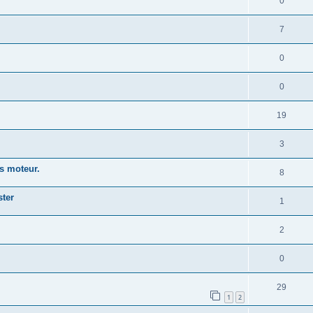
0
7
0
0
19
3
s moteur.
8
ster
1
2
0
29
1
2