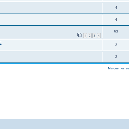
4
4
63
1
2
3
4
E
3
3
Marquer les su