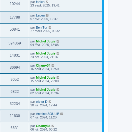
par
fabien
10244
23 sept. 2025, 19:41
par
Lepeu
17788
07 avr. 2025, 12:47
par
Ben Tur
50841
27 mars 2025, 00:32
par
Michel Jugie
594869
04 févr. 2025, 13:08
par
Michel Jugie
14831
24 oct. 2024, 21:16
par
Chamy34
36694
16 août 2024, 12:50
par
Michel Jugie
9052
15 août 2024, 22:00
par
Michel Jugie
6822
02 août 2024, 15:34
par
olivier D
32234
20 juil. 2024, 12:44
par
Antoine SOULIE
11630
07 juil. 2024, 11:20
par
Chamy34
6631
06 juil. 2024, 00:22