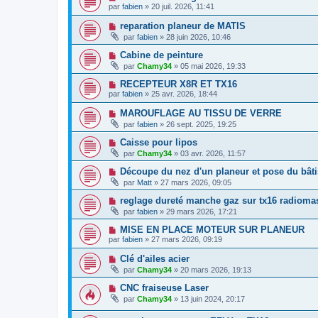
par
fabien
» 20 juil. 2026, 11:41
reparation planeur de MATIS
par
fabien
» 28 juin 2026, 10:46
Cabine de peinture
par
Chamy34
» 05 mai 2026, 19:33
RECEPTEUR X8R ET TX16
par
fabien
» 25 avr. 2026, 18:44
MAROUFLAGE AU TISSU DE VERRE
par
fabien
» 26 sept. 2025, 19:25
Caisse pour lipos
par
Chamy34
» 03 avr. 2026, 11:57
Découpe du nez d'un planeur et pose du bâti
par
Matt
» 27 mars 2026, 09:05
reglage dureté manche gaz sur tx16 radioma
par
fabien
» 29 mars 2026, 17:21
MISE EN PLACE MOTEUR SUR PLANEUR
par
fabien
» 27 mars 2026, 09:19
Clé d'ailes acier
par
Chamy34
» 20 mars 2026, 19:13
CNC fraiseuse Laser
par
Chamy34
» 13 juin 2024, 20:17