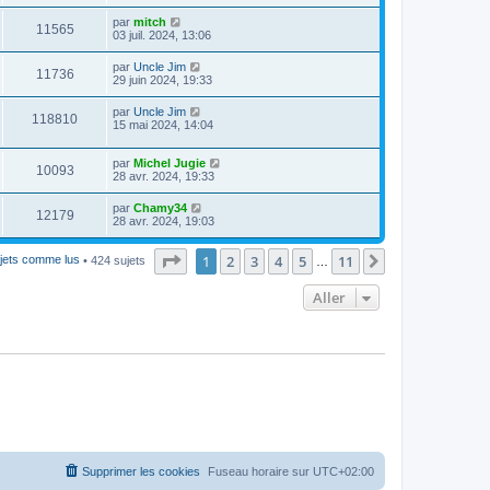
par
mitch
11565
03 juil. 2024, 13:06
par
Uncle Jim
11736
29 juin 2024, 19:33
par
Uncle Jim
118810
15 mai 2024, 14:04
par
Michel Jugie
10093
28 avr. 2024, 19:33
par
Chamy34
12179
28 avr. 2024, 19:03
Page
1
sur
11
1
2
3
4
5
11
Suivant
jets comme lus
• 424 sujets
…
Aller
Supprimer les cookies
Fuseau horaire sur
UTC+02:00