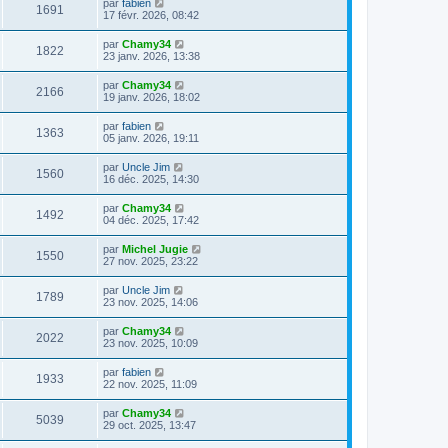
par
fabien
1691
17 févr. 2026, 08:42
par
Chamy34
1822
23 janv. 2026, 13:38
par
Chamy34
2166
19 janv. 2026, 18:02
par
fabien
1363
05 janv. 2026, 19:11
par
Uncle Jim
1560
16 déc. 2025, 14:30
par
Chamy34
1492
04 déc. 2025, 17:42
par
Michel Jugie
1550
27 nov. 2025, 23:22
par
Uncle Jim
1789
23 nov. 2025, 14:06
par
Chamy34
2022
23 nov. 2025, 10:09
par
fabien
1933
22 nov. 2025, 11:09
par
Chamy34
5039
29 oct. 2025, 13:47