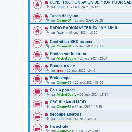
CONSTRUCTION AVION DEPRON POUR SAL
par
fabien
» 17 sept. 2025, 16:13
Tubes de cyano
par
Chamy34
» 10 nov. 2024, 09:26
RADIO RADIOMASTER TX 16 S MK II
par
fabien
» 07 déc. 2024, 10:05
Controleur BEC ou pas
par
Chamy34
» 22 déc. 2024, 14:47
Photos sur le forum
par
Michel Jugie
» 23 oct. 2024, 23:24
Pompe à vide
par
jean
» 18 août 2018, 19:46
Endoscope
par
Chamy34
» 15 août 2024, 09:30
Cale à poncer
par
Michel Jugie
» 02 août 2024, 15:34
CNC fil chaud MC4X
par
Chamy34
» 14 mai 2024, 18:19
decoupe ailerons
par
fabien
» 02 mai 2024, 09:08
Parachute
par
Chamy34
» 06 juil. 2024, 00:22