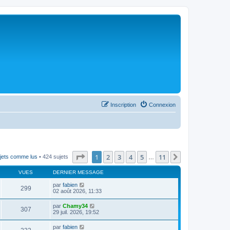
Inscription
Connexion
Page
1
sur
11
1
2
3
4
5
11
Suivant
jets comme lus
• 424 sujets
…
VUES
DERNIER MESSAGE
par
fabien
299
02 août 2026, 11:33
par
Chamy34
307
29 juil. 2026, 19:52
par
fabien