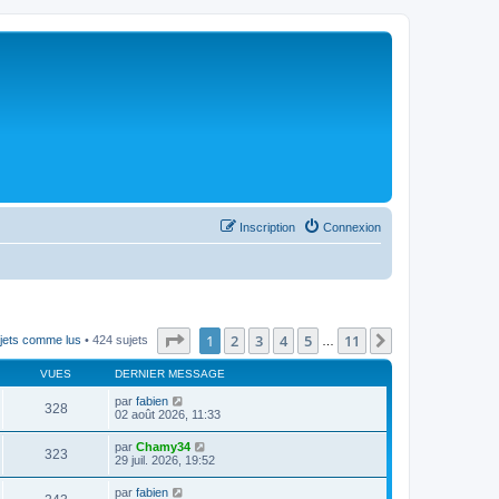
Inscription
Connexion
Page
1
sur
11
1
2
3
4
5
11
Suivant
jets comme lus
• 424 sujets
…
VUES
DERNIER MESSAGE
par
fabien
328
02 août 2026, 11:33
par
Chamy34
323
29 juil. 2026, 19:52
par
fabien