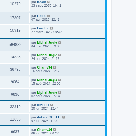
par
fabien
10279
23 sept. 2025, 19:41
par
Lepeu
17807
07 avr. 2025, 12:47
par
Ben Tur
50919
27 mars 2025, 00:32
par
Michel Jugie
594882
04 févr. 2025, 13:08
par
Michel Jugie
14836
24 oct. 2024, 21:16
par
Chamy34
36735
16 août 2024, 12:50
par
Michel Jugie
9064
15 août 2024, 22:00
par
Michel Jugie
6830
02 août 2024, 15:34
par
olivier D
32319
20 juil. 2024, 12:44
par
Antoine SOULIE
11635
07 juil. 2024, 11:20
par
Chamy34
6637
06 juil. 2024, 00:22