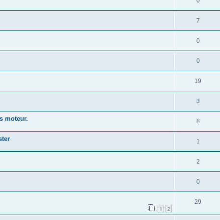
0
7
0
0
19
3
s moteur.
8
ster
1
2
0
29
1
2