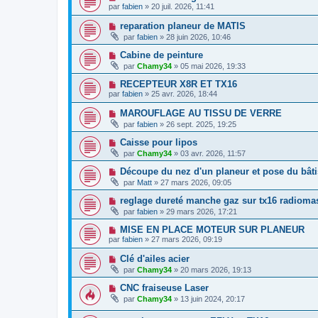
par
fabien
» 20 juil. 2026, 11:41
reparation planeur de MATIS
par
fabien
» 28 juin 2026, 10:46
Cabine de peinture
par
Chamy34
» 05 mai 2026, 19:33
RECEPTEUR X8R ET TX16
par
fabien
» 25 avr. 2026, 18:44
MAROUFLAGE AU TISSU DE VERRE
par
fabien
» 26 sept. 2025, 19:25
Caisse pour lipos
par
Chamy34
» 03 avr. 2026, 11:57
Découpe du nez d'un planeur et pose du bâti
par
Matt
» 27 mars 2026, 09:05
reglage dureté manche gaz sur tx16 radioma
par
fabien
» 29 mars 2026, 17:21
MISE EN PLACE MOTEUR SUR PLANEUR
par
fabien
» 27 mars 2026, 09:19
Clé d'ailes acier
par
Chamy34
» 20 mars 2026, 19:13
CNC fraiseuse Laser
par
Chamy34
» 13 juin 2024, 20:17