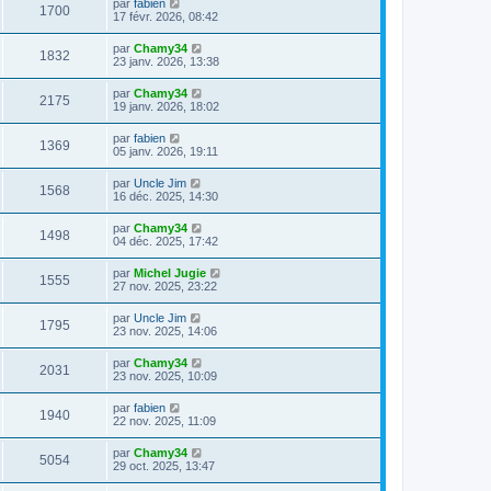
par
fabien
1700
17 févr. 2026, 08:42
par
Chamy34
1832
23 janv. 2026, 13:38
par
Chamy34
2175
19 janv. 2026, 18:02
par
fabien
1369
05 janv. 2026, 19:11
par
Uncle Jim
1568
16 déc. 2025, 14:30
par
Chamy34
1498
04 déc. 2025, 17:42
par
Michel Jugie
1555
27 nov. 2025, 23:22
par
Uncle Jim
1795
23 nov. 2025, 14:06
par
Chamy34
2031
23 nov. 2025, 10:09
par
fabien
1940
22 nov. 2025, 11:09
par
Chamy34
5054
29 oct. 2025, 13:47