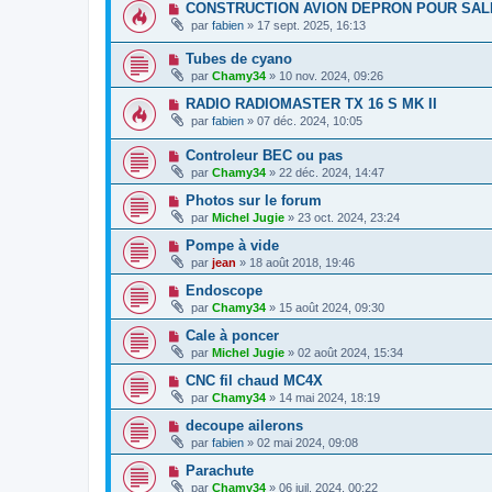
CONSTRUCTION AVION DEPRON POUR SAL
par
fabien
» 17 sept. 2025, 16:13
Tubes de cyano
par
Chamy34
» 10 nov. 2024, 09:26
RADIO RADIOMASTER TX 16 S MK II
par
fabien
» 07 déc. 2024, 10:05
Controleur BEC ou pas
par
Chamy34
» 22 déc. 2024, 14:47
Photos sur le forum
par
Michel Jugie
» 23 oct. 2024, 23:24
Pompe à vide
par
jean
» 18 août 2018, 19:46
Endoscope
par
Chamy34
» 15 août 2024, 09:30
Cale à poncer
par
Michel Jugie
» 02 août 2024, 15:34
CNC fil chaud MC4X
par
Chamy34
» 14 mai 2024, 18:19
decoupe ailerons
par
fabien
» 02 mai 2024, 09:08
Parachute
par
Chamy34
» 06 juil. 2024, 00:22