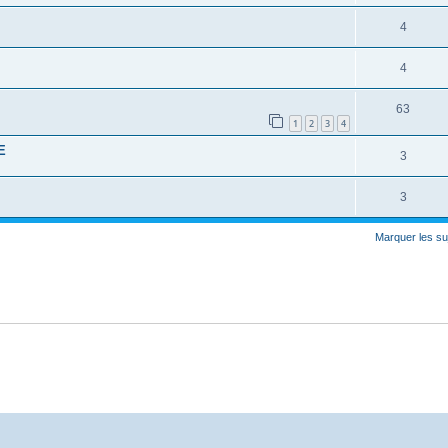
4
4
63
1
2
3
4
E
3
3
Marquer les su