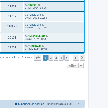
par
mitch
11593
03 juil. 2024, 13:06
par
Uncle Jim
11742
29 juin 2024, 19:33
par
Uncle Jim
118891
15 mai 2024, 14:04
par
Michel Jugie
10101
28 avr. 2024, 19:33
par
Chamy34
12201
28 avr. 2024, 19:03
Page
1
sur
11
1
2
3
4
5
11
Suivant
jets comme lus
• 424 sujets
…
Aller
Supprimer les cookies
Fuseau horaire sur
UTC+02:00