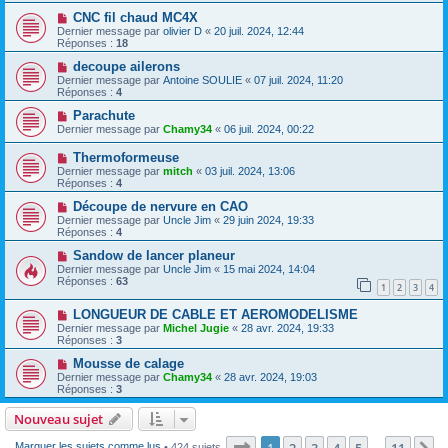
CNC fil chaud MC4X
Dernier message par
olivier D
«
20 juil. 2024, 12:44
Réponses :
18
decoupe ailerons
Dernier message par
Antoine SOULIE
«
07 juil. 2024, 11:20
Réponses :
4
Parachute
Dernier message par
Chamy34
«
06 juil. 2024, 00:22
Thermoformeuse
Dernier message par
mitch
«
03 juil. 2024, 13:06
Réponses :
4
Découpe de nervure en CAO
Dernier message par
Uncle Jim
«
29 juin 2024, 19:33
Réponses :
4
Sandow de lancer planeur
Dernier message par
Uncle Jim
«
15 mai 2024, 14:04
Réponses :
63
1
2
3
4
LONGUEUR DE CABLE ET AEROMODELISME
Dernier message par
Michel Jugie
«
28 avr. 2024, 19:33
Réponses :
3
Mousse de calage
Dernier message par
Chamy34
«
28 avr. 2024, 19:03
Réponses :
3
Nouveau sujet
Page
1
sur
11
1
2
3
4
5
11
Marquer les sujets comme lus
• 424 sujets
…