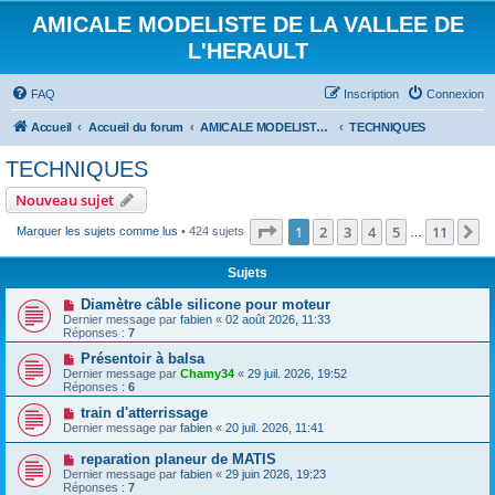
AMICALE MODELISTE DE LA VALLEE DE
L'HERAULT
FAQ
Inscription
Connexion
Accueil
Accueil du forum
AMICALE MODELISTE DE LA VALLEE DE L'HERAULT
TECHNIQUES
TECHNIQUES
Nouveau sujet
Page
1
sur
11
1
2
3
4
5
11
S
Marquer les sujets comme lus
• 424 sujets
…
Sujets
Diamètre câble silicone pour moteur
Dernier message par
fabien
«
02 août 2026, 11:33
Réponses :
7
Présentoir à balsa
Dernier message par
Chamy34
«
29 juil. 2026, 19:52
Réponses :
6
train d'atterrissage
Dernier message par
fabien
«
20 juil. 2026, 11:41
reparation planeur de MATIS
Dernier message par
fabien
«
29 juin 2026, 19:23
Réponses :
7