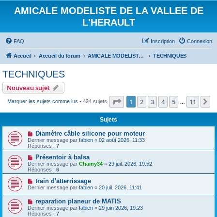
AMICALE MODELISTE DE LA VALLEE DE
L'HERAULT
FAQ
Inscription
Connexion
Accueil
Accueil du forum
AMICALE MODELISTE DE LA VALLEE DE L'HERAULT
TECHNIQUES
TECHNIQUES
Nouveau sujet
Page
1
sur
11
1
2
3
4
5
11
S
Marquer les sujets comme lus
• 424 sujets
…
Sujets
Diamètre câble silicone pour moteur
Dernier message par
fabien
«
02 août 2026, 11:33
Réponses :
7
Présentoir à balsa
Dernier message par
Chamy34
«
29 juil. 2026, 19:52
Réponses :
6
train d'atterrissage
Dernier message par
fabien
«
20 juil. 2026, 11:41
reparation planeur de MATIS
Dernier message par
fabien
«
29 juin 2026, 19:23
Réponses :
7