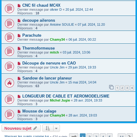
CNC fil chaud MC4X
Dernier message par
olivier D
«
20 juil. 2024, 12:44
Réponses :
18
decoupe ailerons
Dernier message par
Antoine SOULIE
«
07 juil. 2024, 11:20
Réponses :
4
Parachute
Dernier message par
Chamy34
«
06 juil. 2024, 00:22
Thermoformeuse
Dernier message par
mitch
«
03 juil. 2024, 13:06
Réponses :
4
Découpe de nervure en CAO
Dernier message par
Uncle Jim
«
29 juin 2024, 19:33
Réponses :
4
Sandow de lancer planeur
Dernier message par
Uncle Jim
«
15 mai 2024, 14:04
Réponses :
63
1
2
3
4
LONGUEUR DE CABLE ET AEROMODELISME
Dernier message par
Michel Jugie
«
28 avr. 2024, 19:33
Réponses :
3
Mousse de calage
Dernier message par
Chamy34
«
28 avr. 2024, 19:03
Réponses :
3
Nouveau sujet
Page
1
sur
11
1
2
3
4
5
11
Marquer les sujets comme lus
• 424 sujets
…