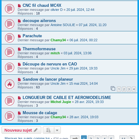
CNC fil chaud MC4X
Dernier message par
olivier D
«
20 juil. 2024, 12:44
Réponses :
18
decoupe ailerons
Dernier message par
Antoine SOULIE
«
07 juil. 2024, 11:20
Réponses :
4
Parachute
Dernier message par
Chamy34
«
06 juil. 2024, 00:22
Thermoformeuse
Dernier message par
mitch
«
03 juil. 2024, 13:06
Réponses :
4
Découpe de nervure en CAO
Dernier message par
Uncle Jim
«
29 juin 2024, 19:33
Réponses :
4
Sandow de lancer planeur
Dernier message par
Uncle Jim
«
15 mai 2024, 14:04
Réponses :
63
1
2
3
4
LONGUEUR DE CABLE ET AEROMODELISME
Dernier message par
Michel Jugie
«
28 avr. 2024, 19:33
Réponses :
3
Mousse de calage
Dernier message par
Chamy34
«
28 avr. 2024, 19:03
Réponses :
3
Nouveau sujet
Page
1
sur
11
1
2
3
4
5
11
Marquer les sujets comme lus
• 424 sujets
…