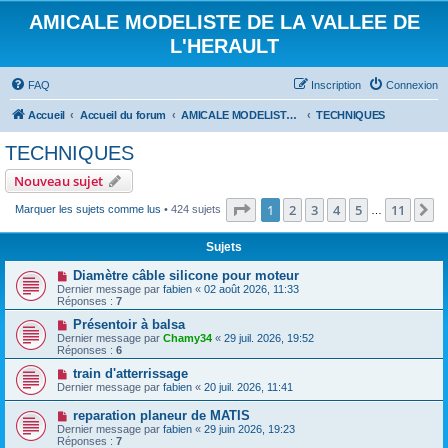
AMICALE MODELISTE DE LA VALLEE DE
L'HERAULT
FAQ
Inscription
Connexion
Accueil
Accueil du forum
AMICALE MODELISTE DE LA VALLEE DE L'HERAULT
TECHNIQUES
TECHNIQUES
Nouveau sujet
Page
1
sur
11
1
2
3
4
5
11
S
Marquer les sujets comme lus
• 424 sujets
…
Sujets
Diamètre câble silicone pour moteur
Dernier message par
fabien
«
02 août 2026, 11:33
Réponses :
7
Présentoir à balsa
Dernier message par
Chamy34
«
29 juil. 2026, 19:52
Réponses :
6
train d'atterrissage
Dernier message par
fabien
«
20 juil. 2026, 11:41
reparation planeur de MATIS
Dernier message par
fabien
«
29 juin 2026, 19:23
Réponses :
7