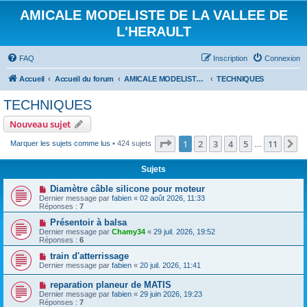
AMICALE MODELISTE DE LA VALLEE DE
L'HERAULT
FAQ
Inscription
Connexion
Accueil
Accueil du forum
AMICALE MODELISTE DE LA VALLEE DE L'HERAULT
TECHNIQUES
TECHNIQUES
Nouveau sujet
Page
1
sur
11
1
2
3
4
5
11
S
Marquer les sujets comme lus
• 424 sujets
…
Sujets
Diamètre câble silicone pour moteur
Dernier message par
fabien
«
02 août 2026, 11:33
Réponses :
7
Présentoir à balsa
Dernier message par
Chamy34
«
29 juil. 2026, 19:52
Réponses :
6
train d'atterrissage
Dernier message par
fabien
«
20 juil. 2026, 11:41
reparation planeur de MATIS
Dernier message par
fabien
«
29 juin 2026, 19:23
Réponses :
7