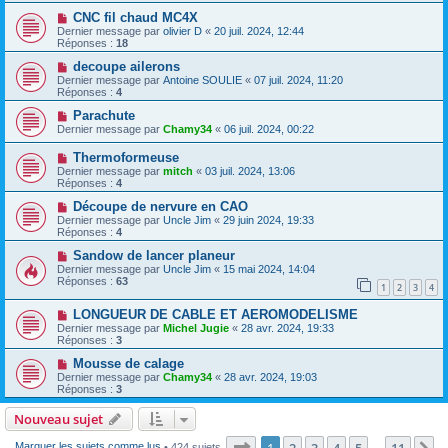
CNC fil chaud MC4X
Dernier message par
olivier D
«
20 juil. 2024, 12:44
Réponses :
18
decoupe ailerons
Dernier message par
Antoine SOULIE
«
07 juil. 2024, 11:20
Réponses :
4
Parachute
Dernier message par
Chamy34
«
06 juil. 2024, 00:22
Thermoformeuse
Dernier message par
mitch
«
03 juil. 2024, 13:06
Réponses :
4
Découpe de nervure en CAO
Dernier message par
Uncle Jim
«
29 juin 2024, 19:33
Réponses :
4
Sandow de lancer planeur
Dernier message par
Uncle Jim
«
15 mai 2024, 14:04
Réponses :
63
1
2
3
4
LONGUEUR DE CABLE ET AEROMODELISME
Dernier message par
Michel Jugie
«
28 avr. 2024, 19:33
Réponses :
3
Mousse de calage
Dernier message par
Chamy34
«
28 avr. 2024, 19:03
Réponses :
3
Nouveau sujet
Page
1
sur
11
1
2
3
4
5
11
Marquer les sujets comme lus
• 424 sujets
…