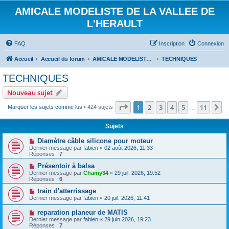
AMICALE MODELISTE DE LA VALLEE DE
L'HERAULT
FAQ
Inscription
Connexion
Accueil
Accueil du forum
AMICALE MODELISTE DE LA VALLEE DE L'HERAULT
TECHNIQUES
TECHNIQUES
Nouveau sujet
Page
1
sur
11
1
2
3
4
5
11
S
Marquer les sujets comme lus
• 424 sujets
…
Sujets
Diamètre câble silicone pour moteur
Dernier message par
fabien
«
02 août 2026, 11:33
Réponses :
7
Présentoir à balsa
Dernier message par
Chamy34
«
29 juil. 2026, 19:52
Réponses :
6
train d'atterrissage
Dernier message par
fabien
«
20 juil. 2026, 11:41
reparation planeur de MATIS
Dernier message par
fabien
«
29 juin 2026, 19:23
Réponses :
7