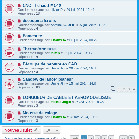
CNC fil chaud MC4X
Dernier message par
olivier D
«
20 juil. 2024, 12:44
Réponses :
18
decoupe ailerons
Dernier message par
Antoine SOULIE
«
07 juil. 2024, 11:20
Réponses :
4
Parachute
Dernier message par
Chamy34
«
06 juil. 2024, 00:22
Thermoformeuse
Dernier message par
mitch
«
03 juil. 2024, 13:06
Réponses :
4
Découpe de nervure en CAO
Dernier message par
Uncle Jim
«
29 juin 2024, 19:33
Réponses :
4
Sandow de lancer planeur
Dernier message par
Uncle Jim
«
15 mai 2024, 14:04
Réponses :
63
1
2
3
4
LONGUEUR DE CABLE ET AEROMODELISME
Dernier message par
Michel Jugie
«
28 avr. 2024, 19:33
Réponses :
3
Mousse de calage
Dernier message par
Chamy34
«
28 avr. 2024, 19:03
Réponses :
3
Nouveau sujet
Page
1
sur
11
1
2
3
4
5
11
Marquer les sujets comme lus
• 424 sujets
…