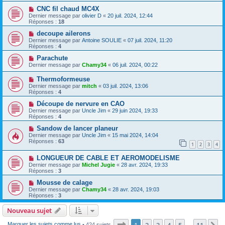
CNC fil chaud MC4X
Dernier message par
olivier D
«
20 juil. 2024, 12:44
Réponses :
18
decoupe ailerons
Dernier message par
Antoine SOULIE
«
07 juil. 2024, 11:20
Réponses :
4
Parachute
Dernier message par
Chamy34
«
06 juil. 2024, 00:22
Thermoformeuse
Dernier message par
mitch
«
03 juil. 2024, 13:06
Réponses :
4
Découpe de nervure en CAO
Dernier message par
Uncle Jim
«
29 juin 2024, 19:33
Réponses :
4
Sandow de lancer planeur
Dernier message par
Uncle Jim
«
15 mai 2024, 14:04
Réponses :
63
1
2
3
4
LONGUEUR DE CABLE ET AEROMODELISME
Dernier message par
Michel Jugie
«
28 avr. 2024, 19:33
Réponses :
3
Mousse de calage
Dernier message par
Chamy34
«
28 avr. 2024, 19:03
Réponses :
3
Nouveau sujet
Page
1
sur
11
1
2
3
4
5
11
Marquer les sujets comme lus
• 424 sujets
…