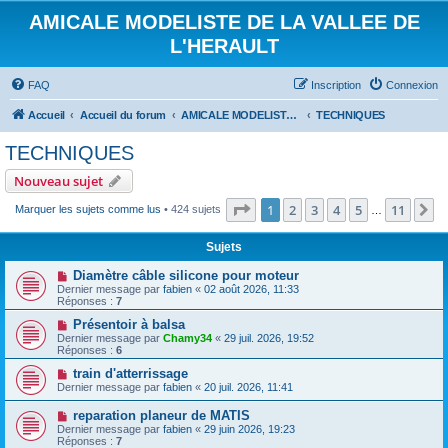
AMICALE MODELISTE DE LA VALLEE DE
L'HERAULT
FAQ
Inscription
Connexion
Accueil
Accueil du forum
AMICALE MODELISTE DE LA VALLEE DE L'HERAULT
TECHNIQUES
TECHNIQUES
Nouveau sujet
Page
1
sur
11
1
2
3
4
5
11
S
Marquer les sujets comme lus
• 424 sujets
…
Sujets
Diamètre câble silicone pour moteur
Dernier message par
fabien
«
02 août 2026, 11:33
Réponses :
7
Présentoir à balsa
Dernier message par
Chamy34
«
29 juil. 2026, 19:52
Réponses :
6
train d'atterrissage
Dernier message par
fabien
«
20 juil. 2026, 11:41
reparation planeur de MATIS
Dernier message par
fabien
«
29 juin 2026, 19:23
Réponses :
7