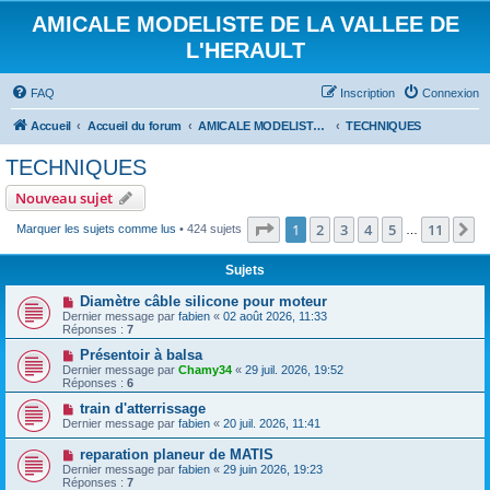
AMICALE MODELISTE DE LA VALLEE DE
L'HERAULT
FAQ
Inscription
Connexion
Accueil
Accueil du forum
AMICALE MODELISTE DE LA VALLEE DE L'HERAULT
TECHNIQUES
TECHNIQUES
Nouveau sujet
Page
1
sur
11
1
2
3
4
5
11
S
Marquer les sujets comme lus
• 424 sujets
…
Sujets
Diamètre câble silicone pour moteur
Dernier message par
fabien
«
02 août 2026, 11:33
Réponses :
7
Présentoir à balsa
Dernier message par
Chamy34
«
29 juil. 2026, 19:52
Réponses :
6
train d'atterrissage
Dernier message par
fabien
«
20 juil. 2026, 11:41
reparation planeur de MATIS
Dernier message par
fabien
«
29 juin 2026, 19:23
Réponses :
7