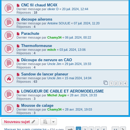
CNC fil chaud MC4X
Dernier message par
olivier D
«
20 juil. 2024, 12:44
Réponses :
18
decoupe ailerons
Dernier message par
Antoine SOULIE
«
07 juil. 2024, 11:20
Réponses :
4
Parachute
Dernier message par
Chamy34
«
06 juil. 2024, 00:22
Thermoformeuse
Dernier message par
mitch
«
03 juil. 2024, 13:06
Réponses :
4
Découpe de nervure en CAO
Dernier message par
Uncle Jim
«
29 juin 2024, 19:33
Réponses :
4
Sandow de lancer planeur
Dernier message par
Uncle Jim
«
15 mai 2024, 14:04
Réponses :
63
1
2
3
4
LONGUEUR DE CABLE ET AEROMODELISME
Dernier message par
Michel Jugie
«
28 avr. 2024, 19:33
Réponses :
3
Mousse de calage
Dernier message par
Chamy34
«
28 avr. 2024, 19:03
Réponses :
3
Nouveau sujet
Page
1
sur
11
1
2
3
4
5
11
Marquer les sujets comme lus
• 424 sujets
…