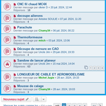
CNC fil chaud MC4X
Dernier message par
olivier D
«
20 juil. 2024, 12:44
Réponses :
18
decoupe ailerons
Dernier message par
Antoine SOULIE
«
07 juil. 2024, 11:20
Réponses :
4
Parachute
Dernier message par
Chamy34
«
06 juil. 2024, 00:22
Thermoformeuse
Dernier message par
mitch
«
03 juil. 2024, 13:06
Réponses :
4
Découpe de nervure en CAO
Dernier message par
Uncle Jim
«
29 juin 2024, 19:33
Réponses :
4
Sandow de lancer planeur
Dernier message par
Uncle Jim
«
15 mai 2024, 14:04
Réponses :
63
1
2
3
4
LONGUEUR DE CABLE ET AEROMODELISME
Dernier message par
Michel Jugie
«
28 avr. 2024, 19:33
Réponses :
3
Mousse de calage
Dernier message par
Chamy34
«
28 avr. 2024, 19:03
Réponses :
3
Nouveau sujet
Page
1
sur
11
1
2
3
4
5
11
Marquer les sujets comme lus
• 424 sujets
…