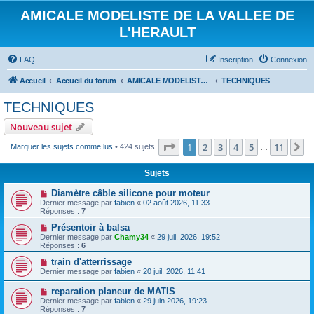
AMICALE MODELISTE DE LA VALLEE DE
L'HERAULT
FAQ
Inscription
Connexion
Accueil
Accueil du forum
AMICALE MODELISTE DE LA VALLEE DE L'HERAULT
TECHNIQUES
TECHNIQUES
Nouveau sujet
Page
1
sur
11
1
2
3
4
5
11
S
Marquer les sujets comme lus
• 424 sujets
…
Sujets
Diamètre câble silicone pour moteur
Dernier message par
fabien
«
02 août 2026, 11:33
Réponses :
7
Présentoir à balsa
Dernier message par
Chamy34
«
29 juil. 2026, 19:52
Réponses :
6
train d'atterrissage
Dernier message par
fabien
«
20 juil. 2026, 11:41
reparation planeur de MATIS
Dernier message par
fabien
«
29 juin 2026, 19:23
Réponses :
7