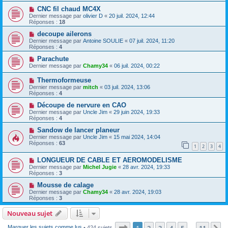
CNC fil chaud MC4X
Dernier message par
olivier D
«
20 juil. 2024, 12:44
Réponses :
18
decoupe ailerons
Dernier message par
Antoine SOULIE
«
07 juil. 2024, 11:20
Réponses :
4
Parachute
Dernier message par
Chamy34
«
06 juil. 2024, 00:22
Thermoformeuse
Dernier message par
mitch
«
03 juil. 2024, 13:06
Réponses :
4
Découpe de nervure en CAO
Dernier message par
Uncle Jim
«
29 juin 2024, 19:33
Réponses :
4
Sandow de lancer planeur
Dernier message par
Uncle Jim
«
15 mai 2024, 14:04
Réponses :
63
1
2
3
4
LONGUEUR DE CABLE ET AEROMODELISME
Dernier message par
Michel Jugie
«
28 avr. 2024, 19:33
Réponses :
3
Mousse de calage
Dernier message par
Chamy34
«
28 avr. 2024, 19:03
Réponses :
3
Nouveau sujet
Page
1
sur
11
1
2
3
4
5
11
Marquer les sujets comme lus
• 424 sujets
…