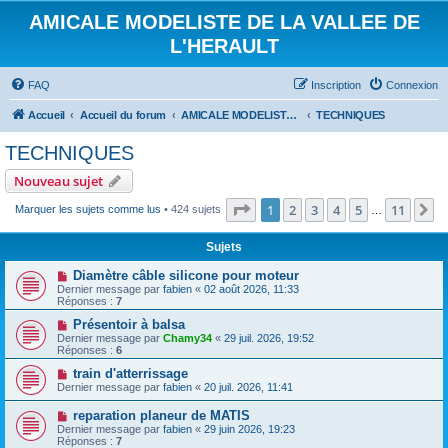
AMICALE MODELISTE DE LA VALLEE DE
L'HERAULT
FAQ
Inscription
Connexion
Accueil
Accueil du forum
AMICALE MODELISTE DE LA VALLEE DE L'HERAULT
TECHNIQUES
TECHNIQUES
Nouveau sujet
Page
1
sur
11
1
2
3
4
5
11
S
Marquer les sujets comme lus
• 424 sujets
…
Sujets
Diamètre câble silicone pour moteur
Dernier message par
fabien
«
02 août 2026, 11:33
Réponses :
7
Présentoir à balsa
Dernier message par
Chamy34
«
29 juil. 2026, 19:52
Réponses :
6
train d'atterrissage
Dernier message par
fabien
«
20 juil. 2026, 11:41
reparation planeur de MATIS
Dernier message par
fabien
«
29 juin 2026, 19:23
Réponses :
7