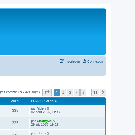
Inscription
Connexion
Page
1
sur
11
1
2
3
4
5
11
Suivant
jets comme lus
• 424 sujets
…
VUES
DERNIER MESSAGE
par
fabien
335
02 août 2026, 11:33
par
Chamy34
325
29 juil. 2026, 19:52
par
fabien