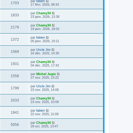
par
fabien
1703
17 févr. 2026, 08:42
par
Chamy34
1833
23 janv. 2026, 13:38
par
Chamy34
2179
19 janv. 2026, 18:02
par
fabien
1372
05 janv. 2026, 19:11
par
Uncle Jim
1569
16 déc. 2025, 14:30
par
Chamy34
1501
04 déc. 2025, 17:42
par
Michel Jugie
1558
27 nov. 2025, 23:22
par
Uncle Jim
1799
23 nov. 2025, 14:06
par
Chamy34
2033
23 nov. 2025, 10:09
par
fabien
1941
22 nov. 2025, 11:09
par
Chamy34
5056
29 oct. 2025, 13:47