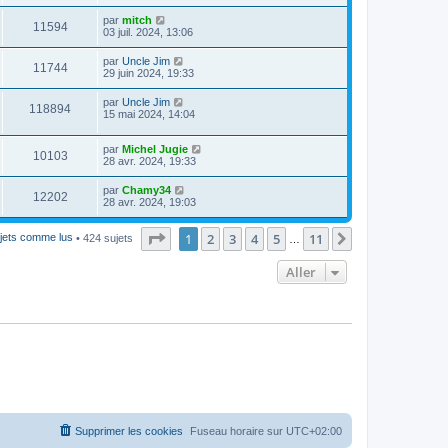
par
mitch
11594
03 juil. 2024, 13:06
par
Uncle Jim
11744
29 juin 2024, 19:33
par
Uncle Jim
118894
15 mai 2024, 14:04
par
Michel Jugie
10103
28 avr. 2024, 19:33
par
Chamy34
12202
28 avr. 2024, 19:03
Page
1
sur
11
1
2
3
4
5
11
Suivant
jets comme lus
• 424 sujets
…
Aller
Supprimer les cookies
Fuseau horaire sur
UTC+02:00