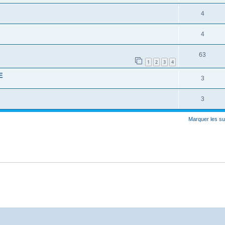
4
4
63
1
2
3
4
E
3
3
Marquer les su