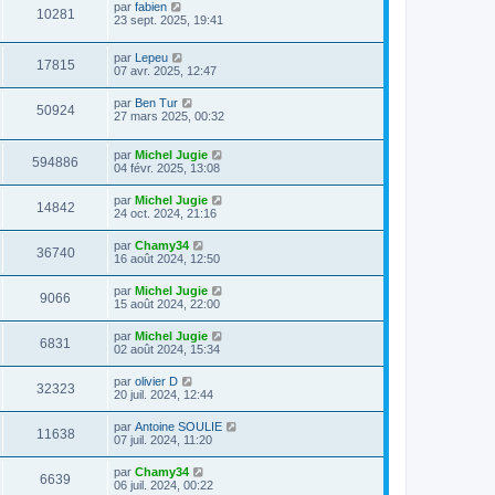
par
fabien
10281
23 sept. 2025, 19:41
par
Lepeu
17815
07 avr. 2025, 12:47
par
Ben Tur
50924
27 mars 2025, 00:32
par
Michel Jugie
594886
04 févr. 2025, 13:08
par
Michel Jugie
14842
24 oct. 2024, 21:16
par
Chamy34
36740
16 août 2024, 12:50
par
Michel Jugie
9066
15 août 2024, 22:00
par
Michel Jugie
6831
02 août 2024, 15:34
par
olivier D
32323
20 juil. 2024, 12:44
par
Antoine SOULIE
11638
07 juil. 2024, 11:20
par
Chamy34
6639
06 juil. 2024, 00:22