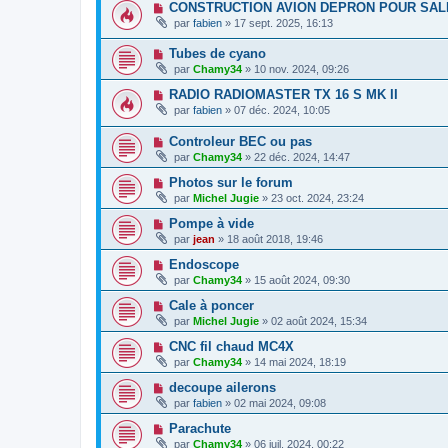
CONSTRUCTION AVION DEPRON POUR SAL
par
fabien
» 17 sept. 2025, 16:13
Tubes de cyano
par
Chamy34
» 10 nov. 2024, 09:26
RADIO RADIOMASTER TX 16 S MK II
par
fabien
» 07 déc. 2024, 10:05
Controleur BEC ou pas
par
Chamy34
» 22 déc. 2024, 14:47
Photos sur le forum
par
Michel Jugie
» 23 oct. 2024, 23:24
Pompe à vide
par
jean
» 18 août 2018, 19:46
Endoscope
par
Chamy34
» 15 août 2024, 09:30
Cale à poncer
par
Michel Jugie
» 02 août 2024, 15:34
CNC fil chaud MC4X
par
Chamy34
» 14 mai 2024, 18:19
decoupe ailerons
par
fabien
» 02 mai 2024, 09:08
Parachute
par
Chamy34
» 06 juil. 2024, 00:22