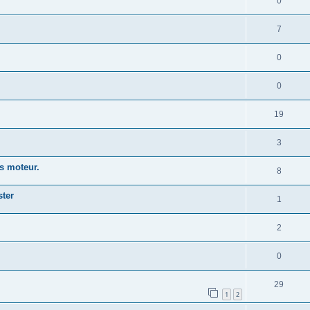
0
7
0
0
19
3
s moteur.
8
ster
1
2
0
29
1
2