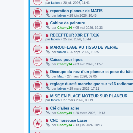
par
fabien
» 20 juil. 2026, 11:41
reparation planeur de MATIS
par
fabien
» 28 juin 2026, 10:46
Cabine de peinture
par
Chamy34
» 05 mai 2026, 19:33
RECEPTEUR X8R ET TX16
par
fabien
» 25 avr. 2026, 18:44
MAROUFLAGE AU TISSU DE VERRE
par
fabien
» 26 sept. 2025, 19:25
Caisse pour lipos
par
Chamy34
» 03 avr. 2026, 11:57
Découpe du nez d'un planeur et pose du bâti
par
Matt
» 27 mars 2026, 09:05
reglage dureté manche gaz sur tx16 radioma
par
fabien
» 29 mars 2026, 17:21
MISE EN PLACE MOTEUR SUR PLANEUR
par
fabien
» 27 mars 2026, 09:19
Clé d'ailes acier
par
Chamy34
» 20 mars 2026, 19:13
CNC fraiseuse Laser
par
Chamy34
» 13 juin 2024, 20:17