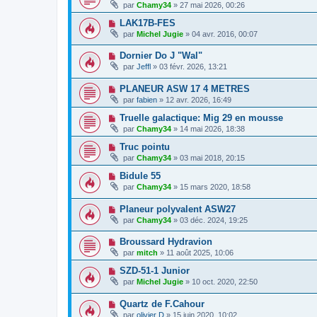
par
Chamy34
» 27 mai 2026, 00:26
LAK17B-FES
par
Michel Jugie
» 04 avr. 2016, 00:07
Dornier Do J "Wal"
par
Jeffl
» 03 févr. 2026, 13:21
PLANEUR ASW 17 4 METRES
par
fabien
» 12 avr. 2026, 16:49
Truelle galactique: Mig 29 en mousse
par
Chamy34
» 14 mai 2026, 18:38
Truc pointu
par
Chamy34
» 03 mai 2018, 20:15
Bidule 55
par
Chamy34
» 15 mars 2020, 18:58
Planeur polyvalent ASW27
par
Chamy34
» 03 déc. 2024, 19:25
Broussard Hydravion
par
mitch
» 11 août 2025, 10:06
SZD-51-1 Junior
par
Michel Jugie
» 10 oct. 2020, 22:50
Quartz de F.Cahour
par
olivier D
» 15 juin 2020, 10:02