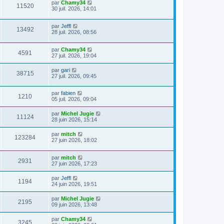
par
Chamy34
11520
30 juil. 2026, 14:01
par
Jeffl
13492
28 juil. 2026, 08:56
par
Chamy34
4591
27 juil. 2026, 19:04
par
gari
38715
27 juil. 2026, 09:45
par
fabien
1210
05 juil. 2026, 09:04
par
Michel Jugie
11124
28 juin 2026, 15:14
par
mitch
123284
27 juin 2026, 18:02
par
mitch
2931
27 juin 2026, 17:23
par
Jeffl
1194
24 juin 2026, 19:51
par
Michel Jugie
2195
09 juin 2026, 13:48
par
Chamy34
3245