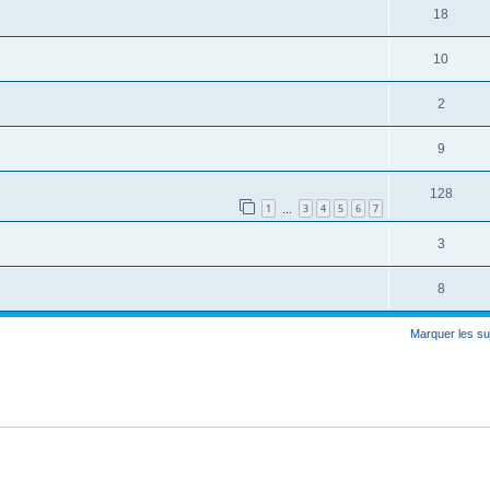
18
10
2
9
128
1
3
4
5
6
7
…
3
8
Marquer les su