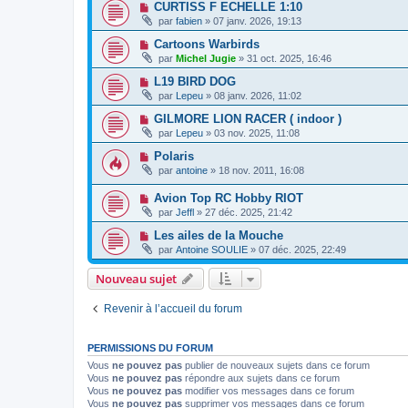
CURTISS F ECHELLE 1:10
par
fabien
» 07 janv. 2026, 19:13
Cartoons Warbirds
par
Michel Jugie
» 31 oct. 2025, 16:46
L19 BIRD DOG
par
Lepeu
» 08 janv. 2026, 11:02
GILMORE LION RACER ( indoor )
par
Lepeu
» 03 nov. 2025, 11:08
Polaris
par
antoine
» 18 nov. 2011, 16:08
Avion Top RC Hobby RIOT
par
Jeffl
» 27 déc. 2025, 21:42
Les ailes de la Mouche
par
Antoine SOULIE
» 07 déc. 2025, 22:49
Nouveau sujet
Revenir à l’accueil du forum
PERMISSIONS DU FORUM
Vous
ne pouvez pas
publier de nouveaux sujets dans ce forum
Vous
ne pouvez pas
répondre aux sujets dans ce forum
Vous
ne pouvez pas
modifier vos messages dans ce forum
Vous
ne pouvez pas
supprimer vos messages dans ce forum