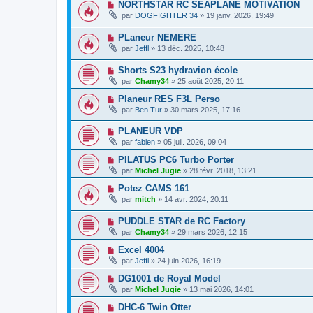
NORTHSTAR RC SEAPLANE MOTIVATION
par
DOGFIGHTER 34
» 19 janv. 2026, 19:49
PLaneur NEMERE
par
Jeffl
» 13 déc. 2025, 10:48
Shorts S23 hydravion école
par
Chamy34
» 25 août 2025, 20:11
Planeur RES F3L Perso
par
Ben Tur
» 30 mars 2025, 17:16
PLANEUR VDP
par
fabien
» 05 juil. 2026, 09:04
PILATUS PC6 Turbo Porter
par
Michel Jugie
» 28 févr. 2018, 13:21
Potez CAMS 161
par
mitch
» 14 avr. 2024, 20:11
PUDDLE STAR de RC Factory
par
Chamy34
» 29 mars 2026, 12:15
Excel 4004
par
Jeffl
» 24 juin 2026, 16:19
DG1001 de Royal Model
par
Michel Jugie
» 13 mai 2026, 14:01
DHC-6 Twin Otter