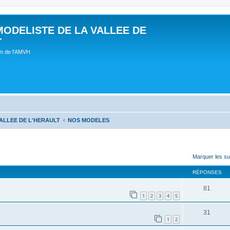
MODELISTE DE LA VALLEE DE
T
um de l'AMVH
ALLEE DE L'HERAULT
NOS MODELES
Marquer les su
RÉPONSES
81
1
2
3
4
5
31
1
2