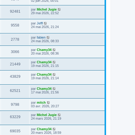
02 juin 2026, 00:01
par
Michel Jugie
92481
29 mai 2026, 22:52
par
Jeffl
9558
24 mai 2026, 21:24
par
fabien
2778
24 mai 2026, 08:33
par
Chamy34
3066
20 mai 2026, 08:36
par
Chamy34
21449
19 mai 2026, 21:15
par
Chamy34
43829
19 mai 2026, 21:14
par
Chamy34
62521
17 mai 2026, 21:56
par
mitch
9798
03 avr. 2026, 20:27
par
Michel Jugie
63229
24 mars 2026, 21:19
par
Chamy34
69035
20 mars 2026, 18:59