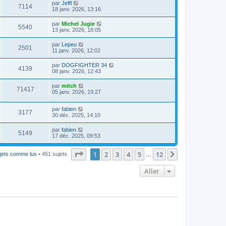
par
Jeffl
7114
18 janv. 2026, 13:16
par
Michel Jugie
5540
13 janv. 2026, 18:05
par
Lepeu
2501
11 janv. 2026, 12:02
par
DOGFIGHTER 34
4139
08 janv. 2026, 12:43
par
mitch
71417
05 janv. 2026, 19:27
par
fabien
3177
30 déc. 2025, 14:10
par
fabien
5149
17 déc. 2025, 09:53
Page
1
sur
12
1
2
3
4
5
12
Suivant
jets comme lus
• 451 sujets
…
Aller