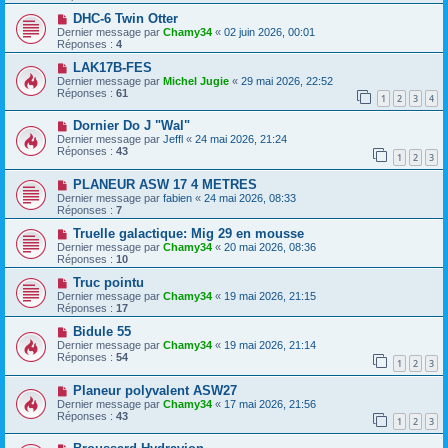
DHC-6 Twin Otter
Dernier message par
Chamy34
«
02 juin 2026, 00:01
Réponses :
4
LAK17B-FES
Dernier message par
Michel Jugie
«
29 mai 2026, 22:52
Réponses :
61
1
2
3
4
Dornier Do J "Wal"
Dernier message par
Jeffl
«
24 mai 2026, 21:24
Réponses :
43
1
2
3
PLANEUR ASW 17 4 METRES
Dernier message par
fabien
«
24 mai 2026, 08:33
Réponses :
7
Truelle galactique: Mig 29 en mousse
Dernier message par
Chamy34
«
20 mai 2026, 08:36
Réponses :
10
Truc pointu
Dernier message par
Chamy34
«
19 mai 2026, 21:15
Réponses :
17
Bidule 55
Dernier message par
Chamy34
«
19 mai 2026, 21:14
Réponses :
54
1
2
3
Planeur polyvalent ASW27
Dernier message par
Chamy34
«
17 mai 2026, 21:56
Réponses :
43
1
2
3