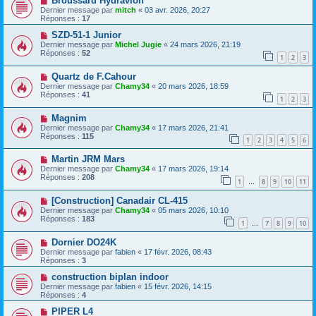
Broussard Hydravion
Dernier message par
mitch
«
03 avr. 2026, 20:27
Réponses :
17
SZD-51-1 Junior
Dernier message par
Michel Jugie
«
24 mars 2026, 21:19
Réponses :
52
1
2
3
Quartz de F.Cahour
Dernier message par
Chamy34
«
20 mars 2026, 18:59
Réponses :
41
1
2
3
Magnim
Dernier message par
Chamy34
«
17 mars 2026, 21:41
Réponses :
115
1
2
3
4
5
6
Martin JRM Mars
Dernier message par
Chamy34
«
17 mars 2026, 19:14
Réponses :
208
1
8
9
10
11
…
[Construction] Canadair CL-415
Dernier message par
Chamy34
«
05 mars 2026, 10:10
Réponses :
183
1
7
8
9
10
…
Dornier DO24K
Dernier message par
fabien
«
17 févr. 2026, 08:43
Réponses :
3
construction biplan indoor
Dernier message par
fabien
«
15 févr. 2026, 14:15
Réponses :
4
PIPER L4