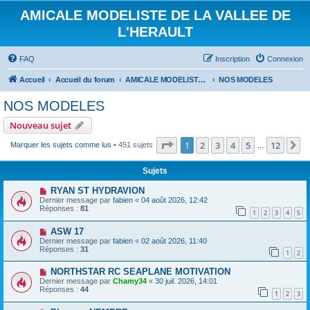
AMICALE MODELISTE DE LA VALLEE DE
L'HERAULT
FAQ
Inscription
Connexion
Accueil
Accueil du forum
AMICALE MODELISTE DE LA VALLEE DE L'HERAULT
NOS MODELES
NOS MODELES
Nouveau sujet
Page
1
sur
12
1
2
3
4
5
12
S
Marquer les sujets comme lus
• 451 sujets
…
Sujets
RYAN ST HYDRAVION
Dernier message par
fabien
«
04 août 2026, 12:42
Réponses :
81
1
2
3
4
5
ASW 17
Dernier message par
fabien
«
02 août 2026, 11:40
Réponses :
31
1
2
NORTHSTAR RC SEAPLANE MOTIVATION
Dernier message par
Chamy34
«
30 juil. 2026, 14:01
Réponses :
44
1
2
3