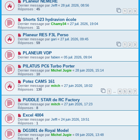
PLaneur NEMERE
Dernier message par
Jeffl
«
28 juil. 2026, 08:56
Réponses :
45
1
2
3
Shorts S23 hydravion école
Dernier message par
Chamy34
«
27 juil. 2026, 19:04
Réponses :
11
Planeur RES F3L Perso
Dernier message par
gari
«
27 juil. 2026, 09:45
Réponses :
59
1
2
3
PLANEUR VDP
Dernier message par
fabien
«
05 juil. 2026, 09:04
PILATUS PC6 Turbo Porter
Dernier message par
Michel Jugie
«
28 juin 2026, 15:14
Réponses :
10
Potez CAMS 161
Dernier message par
mitch
«
27 juin 2026, 18:02
Réponses :
130
1
4
5
6
7
…
PUDDLE STAR de RC Factory
Dernier message par
mitch
«
27 juin 2026, 17:23
Réponses :
8
Excel 4004
Dernier message par
Jeffl
«
24 juin 2026, 19:51
Réponses :
1
DG1001 de Royal Model
Dernier message par
Michel Jugie
«
09 juin 2026, 13:48
Réponses :
4