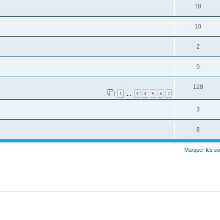
18
10
2
9
128
1
3
4
5
6
7
…
3
8
Marquer les su