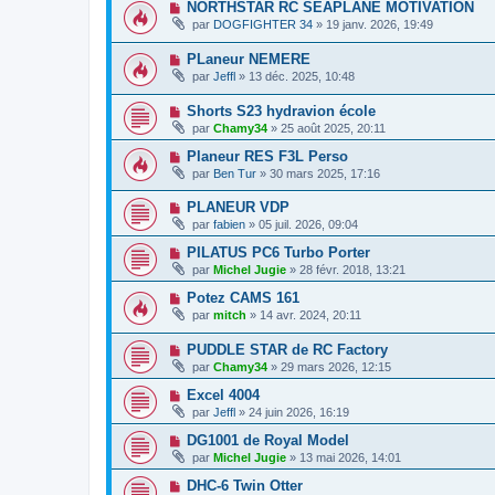
NORTHSTAR RC SEAPLANE MOTIVATION
par
DOGFIGHTER 34
» 19 janv. 2026, 19:49
PLaneur NEMERE
par
Jeffl
» 13 déc. 2025, 10:48
Shorts S23 hydravion école
par
Chamy34
» 25 août 2025, 20:11
Planeur RES F3L Perso
par
Ben Tur
» 30 mars 2025, 17:16
PLANEUR VDP
par
fabien
» 05 juil. 2026, 09:04
PILATUS PC6 Turbo Porter
par
Michel Jugie
» 28 févr. 2018, 13:21
Potez CAMS 161
par
mitch
» 14 avr. 2024, 20:11
PUDDLE STAR de RC Factory
par
Chamy34
» 29 mars 2026, 12:15
Excel 4004
par
Jeffl
» 24 juin 2026, 16:19
DG1001 de Royal Model
par
Michel Jugie
» 13 mai 2026, 14:01
DHC-6 Twin Otter