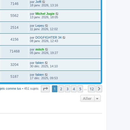
par
Jeffl
7146
18 janv. 2026, 13:16
par
Michel Jugie
5562
13 janv. 2026, 18:05
par
Lepeu
2514
11 janv. 2026, 12:02
par
DOGFIGHTER 34
4156
08 janv. 2026, 12:43
par
mitch
71468
05 janv. 2026, 19:27
par
fabien
3204
30 déc. 2025, 14:10
par
fabien
5187
17 déc. 2025, 09:53
Page
1
sur
12
1
2
3
4
5
12
Suivant
jets comme lus
• 451 sujets
…
Aller