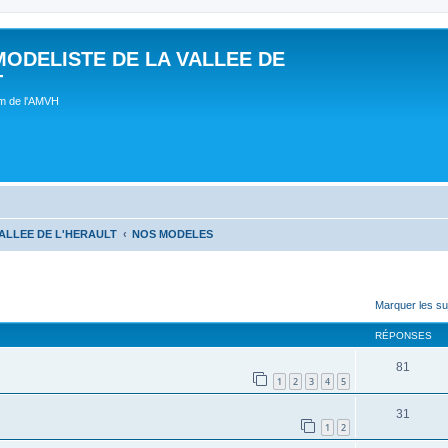
MODELISTE DE LA VALLEE DE
T
um de l'AMVH
ALLEE DE L'HERAULT
NOS MODELES
Marquer les su
RÉPONSES
81
1
2
3
4
5
31
1
2