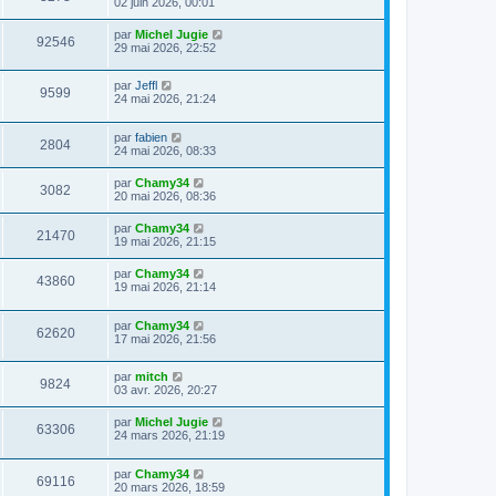
02 juin 2026, 00:01
par
Michel Jugie
92546
29 mai 2026, 22:52
par
Jeffl
9599
24 mai 2026, 21:24
par
fabien
2804
24 mai 2026, 08:33
par
Chamy34
3082
20 mai 2026, 08:36
par
Chamy34
21470
19 mai 2026, 21:15
par
Chamy34
43860
19 mai 2026, 21:14
par
Chamy34
62620
17 mai 2026, 21:56
par
mitch
9824
03 avr. 2026, 20:27
par
Michel Jugie
63306
24 mars 2026, 21:19
par
Chamy34
69116
20 mars 2026, 18:59