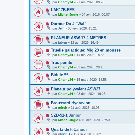
par
Chamy34
» 27 mai 2026, 00:26
LAK17B-FES
par
Michel Jugie
» 04 avr. 2016, 00:07
Dornier Do J "Wal"
par
Jeffl
» 03 févr. 2026, 13:21
PLANEUR ASW 17 4 METRES
par
fabien
» 12 avr. 2026, 16:49
Truelle galactique: Mig 29 en mousse
par
Chamy34
» 14 mai 2026, 18:38
Truc pointu
par
Chamy34
» 03 mai 2018, 20:15
Bidule 55
par
Chamy34
» 15 mars 2020, 18:58
Planeur polyvalent ASW27
par
Chamy34
» 03 déc. 2024, 19:25
Broussard Hydravion
par
mitch
» 11 août 2025, 10:06
SZD-51-1 Junior
par
Michel Jugie
» 10 oct. 2020, 22:50
Quartz de F.Cahour
par
olivier D
» 15 juin 2020, 10:02