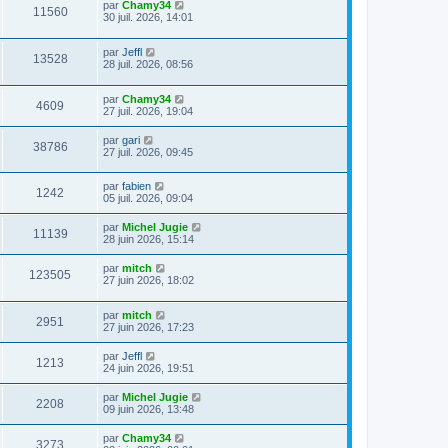
par
Chamy34
11560
30 juil. 2026, 14:01
par
Jeffl
13528
28 juil. 2026, 08:56
par
Chamy34
4609
27 juil. 2026, 19:04
par
gari
38786
27 juil. 2026, 09:45
par
fabien
1242
05 juil. 2026, 09:04
par
Michel Jugie
11139
28 juin 2026, 15:14
par
mitch
123505
27 juin 2026, 18:02
par
mitch
2951
27 juin 2026, 17:23
par
Jeffl
1213
24 juin 2026, 19:51
par
Michel Jugie
2208
09 juin 2026, 13:48
par
Chamy34
3273