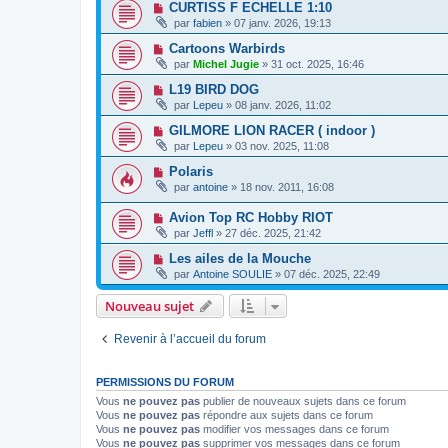
CURTISS F ECHELLE 1:10
par
fabien
» 07 janv. 2026, 19:13
Cartoons Warbirds
par
Michel Jugie
» 31 oct. 2025, 16:46
L19 BIRD DOG
par
Lepeu
» 08 janv. 2026, 11:02
GILMORE LION RACER ( indoor )
par
Lepeu
» 03 nov. 2025, 11:08
Polaris
par
antoine
» 18 nov. 2011, 16:08
Avion Top RC Hobby RIOT
par
Jeffl
» 27 déc. 2025, 21:42
Les ailes de la Mouche
par
Antoine SOULIE
» 07 déc. 2025, 22:49
Nouveau sujet
Revenir à l’accueil du forum
PERMISSIONS DU FORUM
Vous
ne pouvez pas
publier de nouveaux sujets dans ce forum
Vous
ne pouvez pas
répondre aux sujets dans ce forum
Vous
ne pouvez pas
modifier vos messages dans ce forum
Vous
ne pouvez pas
supprimer vos messages dans ce forum