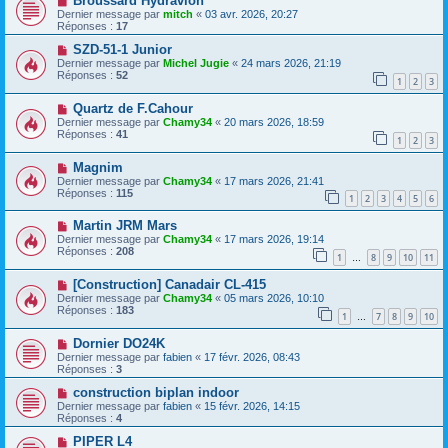
Broussard Hydravion
Dernier message par
mitch
«
03 avr. 2026, 20:27
Réponses :
17
SZD-51-1 Junior
Dernier message par
Michel Jugie
«
24 mars 2026, 21:19
Réponses :
52
1
2
3
Quartz de F.Cahour
Dernier message par
Chamy34
«
20 mars 2026, 18:59
Réponses :
41
1
2
3
Magnim
Dernier message par
Chamy34
«
17 mars 2026, 21:41
Réponses :
115
1
2
3
4
5
6
Martin JRM Mars
Dernier message par
Chamy34
«
17 mars 2026, 19:14
Réponses :
208
1
8
9
10
11
…
[Construction] Canadair CL-415
Dernier message par
Chamy34
«
05 mars 2026, 10:10
Réponses :
183
1
7
8
9
10
…
Dornier DO24K
Dernier message par
fabien
«
17 févr. 2026, 08:43
Réponses :
3
construction biplan indoor
Dernier message par
fabien
«
15 févr. 2026, 14:15
Réponses :
4
PIPER L4