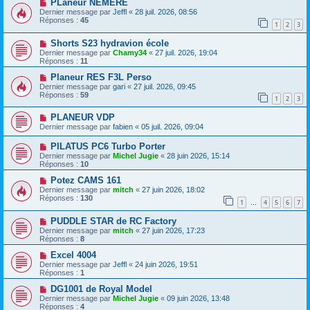
PLaneur NEMERE
Dernier message par
Jeffl
«
28 juil. 2026, 08:56
Réponses :
45
1
2
3
Shorts S23 hydravion école
Dernier message par
Chamy34
«
27 juil. 2026, 19:04
Réponses :
11
Planeur RES F3L Perso
Dernier message par
gari
«
27 juil. 2026, 09:45
Réponses :
59
1
2
3
PLANEUR VDP
Dernier message par
fabien
«
05 juil. 2026, 09:04
PILATUS PC6 Turbo Porter
Dernier message par
Michel Jugie
«
28 juin 2026, 15:14
Réponses :
10
Potez CAMS 161
Dernier message par
mitch
«
27 juin 2026, 18:02
Réponses :
130
1
4
5
6
7
…
PUDDLE STAR de RC Factory
Dernier message par
mitch
«
27 juin 2026, 17:23
Réponses :
8
Excel 4004
Dernier message par
Jeffl
«
24 juin 2026, 19:51
Réponses :
1
DG1001 de Royal Model
Dernier message par
Michel Jugie
«
09 juin 2026, 13:48
Réponses :
4