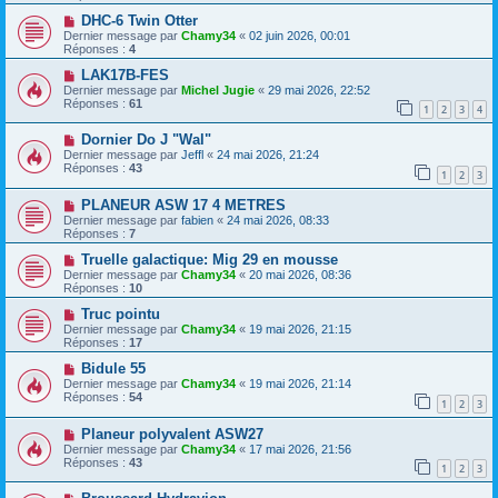
DHC-6 Twin Otter
Dernier message par
Chamy34
«
02 juin 2026, 00:01
Réponses :
4
LAK17B-FES
Dernier message par
Michel Jugie
«
29 mai 2026, 22:52
Réponses :
61
1
2
3
4
Dornier Do J "Wal"
Dernier message par
Jeffl
«
24 mai 2026, 21:24
Réponses :
43
1
2
3
PLANEUR ASW 17 4 METRES
Dernier message par
fabien
«
24 mai 2026, 08:33
Réponses :
7
Truelle galactique: Mig 29 en mousse
Dernier message par
Chamy34
«
20 mai 2026, 08:36
Réponses :
10
Truc pointu
Dernier message par
Chamy34
«
19 mai 2026, 21:15
Réponses :
17
Bidule 55
Dernier message par
Chamy34
«
19 mai 2026, 21:14
Réponses :
54
1
2
3
Planeur polyvalent ASW27
Dernier message par
Chamy34
«
17 mai 2026, 21:56
Réponses :
43
1
2
3