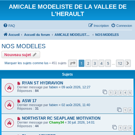
AMICALE MODELISTE DE LA VALLEE DE
L'HERAULT
FAQ
Inscription
Connexion
Accueil
Accueil du forum
AMICALE MODELISTE DE LA VALLEE DE L'HERAULT
NOS MODELES
NOS MODELES
Nouveau sujet
Page
1
sur
12
1
2
3
4
5
12
S
Marquer les sujets comme lus
• 451 sujets
…
Sujets
RYAN ST HYDRAVION
Dernier message par
fabien
«
09 août 2026, 12:27
Réponses :
84
1
2
3
4
5
ASW 17
Dernier message par
fabien
«
02 août 2026, 11:40
Réponses :
31
1
2
NORTHSTAR RC SEAPLANE MOTIVATION
Dernier message par
Chamy34
«
30 juil. 2026, 14:01
Réponses :
44
1
2
3