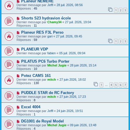
PLaneur NEMERE
Dernier message par
Jeffl
«
28 juil. 2026, 08:56
Réponses :
45
1
2
3
Shorts S23 hydravion école
Dernier message par
Chamy34
«
27 juil. 2026, 19:04
Réponses :
11
Planeur RES F3L Perso
Dernier message par
gari
«
27 juil. 2026, 09:45
Réponses :
59
1
2
3
PLANEUR VDP
Dernier message par
fabien
«
05 juil. 2026, 09:04
PILATUS PC6 Turbo Porter
Dernier message par
Michel Jugie
«
28 juin 2026, 15:14
Réponses :
10
Potez CAMS 161
Dernier message par
mitch
«
27 juin 2026, 18:02
Réponses :
130
1
4
5
6
7
…
PUDDLE STAR de RC Factory
Dernier message par
mitch
«
27 juin 2026, 17:23
Réponses :
8
Excel 4004
Dernier message par
Jeffl
«
24 juin 2026, 19:51
Réponses :
1
DG1001 de Royal Model
Dernier message par
Michel Jugie
«
09 juin 2026, 13:48
Réponses :
4