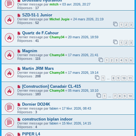
Broussard Hydravion
Dernier message par
mitch
«
03 avr. 2026, 20:27
Réponses :
17
SZD-51-1 Junior
Dernier message par
Michel Jugie
«
24 mars 2026, 21:19
Réponses :
52
1
2
3
Quartz de F.Cahour
Dernier message par
Chamy34
«
20 mars 2026, 18:59
Réponses :
41
1
2
3
Magnim
Dernier message par
Chamy34
«
17 mars 2026, 21:41
Réponses :
115
1
2
3
4
5
6
Martin JRM Mars
Dernier message par
Chamy34
«
17 mars 2026, 19:14
Réponses :
208
1
8
9
10
11
…
[Construction] Canadair CL-415
Dernier message par
Chamy34
«
05 mars 2026, 10:10
Réponses :
183
1
7
8
9
10
…
Dornier DO24K
Dernier message par
fabien
«
17 févr. 2026, 08:43
Réponses :
3
construction biplan indoor
Dernier message par
fabien
«
15 févr. 2026, 14:15
Réponses :
4
PIPER L4