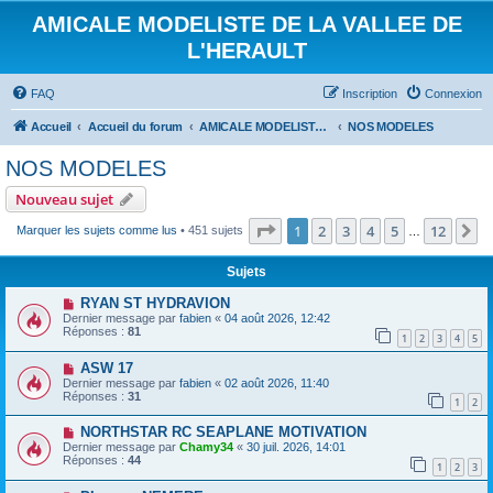
AMICALE MODELISTE DE LA VALLEE DE
L'HERAULT
FAQ
Inscription
Connexion
Accueil
Accueil du forum
AMICALE MODELISTE DE LA VALLEE DE L'HERAULT
NOS MODELES
NOS MODELES
Nouveau sujet
Page
1
sur
12
1
2
3
4
5
12
S
Marquer les sujets comme lus
• 451 sujets
…
Sujets
RYAN ST HYDRAVION
Dernier message par
fabien
«
04 août 2026, 12:42
Réponses :
81
1
2
3
4
5
ASW 17
Dernier message par
fabien
«
02 août 2026, 11:40
Réponses :
31
1
2
NORTHSTAR RC SEAPLANE MOTIVATION
Dernier message par
Chamy34
«
30 juil. 2026, 14:01
Réponses :
44
1
2
3