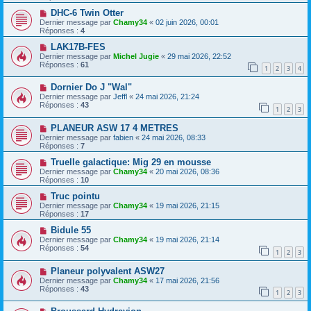
DHC-6 Twin Otter
Dernier message par
Chamy34
«
02 juin 2026, 00:01
Réponses :
4
LAK17B-FES
Dernier message par
Michel Jugie
«
29 mai 2026, 22:52
Réponses :
61
1
2
3
4
Dornier Do J "Wal"
Dernier message par
Jeffl
«
24 mai 2026, 21:24
Réponses :
43
1
2
3
PLANEUR ASW 17 4 METRES
Dernier message par
fabien
«
24 mai 2026, 08:33
Réponses :
7
Truelle galactique: Mig 29 en mousse
Dernier message par
Chamy34
«
20 mai 2026, 08:36
Réponses :
10
Truc pointu
Dernier message par
Chamy34
«
19 mai 2026, 21:15
Réponses :
17
Bidule 55
Dernier message par
Chamy34
«
19 mai 2026, 21:14
Réponses :
54
1
2
3
Planeur polyvalent ASW27
Dernier message par
Chamy34
«
17 mai 2026, 21:56
Réponses :
43
1
2
3