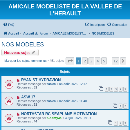
AMICALE MODELISTE DE LA VALLEE DE
L'HERAULT
FAQ
Inscription
Connexion
Accueil
Accueil du forum
AMICALE MODELISTE DE LA VALLEE DE L'HERAULT
NOS MODELES
NOS MODELES
Nouveau sujet
Page
1
sur
12
1
2
3
4
5
12
S
Marquer les sujets comme lus
• 451 sujets
…
Sujets
RYAN ST HYDRAVION
Dernier message par
fabien
«
04 août 2026, 12:42
Réponses :
81
1
2
3
4
5
ASW 17
Dernier message par
fabien
«
02 août 2026, 11:40
Réponses :
31
1
2
NORTHSTAR RC SEAPLANE MOTIVATION
Dernier message par
Chamy34
«
30 juil. 2026, 14:01
Réponses :
44
1
2
3