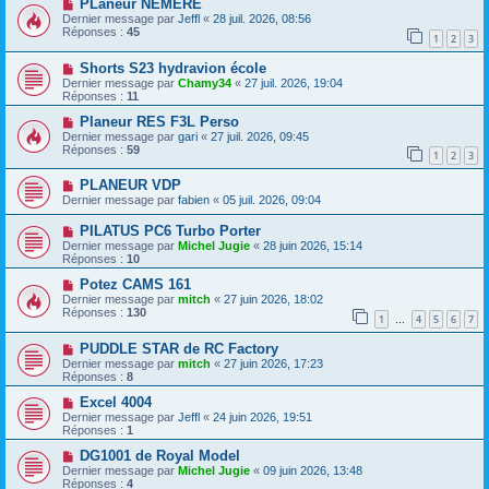
PLaneur NEMERE
Dernier message par
Jeffl
«
28 juil. 2026, 08:56
Réponses :
45
1
2
3
Shorts S23 hydravion école
Dernier message par
Chamy34
«
27 juil. 2026, 19:04
Réponses :
11
Planeur RES F3L Perso
Dernier message par
gari
«
27 juil. 2026, 09:45
Réponses :
59
1
2
3
PLANEUR VDP
Dernier message par
fabien
«
05 juil. 2026, 09:04
PILATUS PC6 Turbo Porter
Dernier message par
Michel Jugie
«
28 juin 2026, 15:14
Réponses :
10
Potez CAMS 161
Dernier message par
mitch
«
27 juin 2026, 18:02
Réponses :
130
1
4
5
6
7
…
PUDDLE STAR de RC Factory
Dernier message par
mitch
«
27 juin 2026, 17:23
Réponses :
8
Excel 4004
Dernier message par
Jeffl
«
24 juin 2026, 19:51
Réponses :
1
DG1001 de Royal Model
Dernier message par
Michel Jugie
«
09 juin 2026, 13:48
Réponses :
4