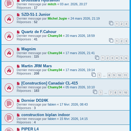
Broussard Hydravion
Dernier message par
mitch
«
03 avr. 2026, 20:27
Réponses :
17
SZD-51-1 Junior
Dernier message par
Michel Jugie
«
24 mars 2026, 21:19
Réponses :
52
1
2
3
Quartz de F.Cahour
Dernier message par
Chamy34
«
20 mars 2026, 18:59
Réponses :
41
1
2
3
Magnim
Dernier message par
Chamy34
«
17 mars 2026, 21:41
Réponses :
115
1
2
3
4
5
6
Martin JRM Mars
Dernier message par
Chamy34
«
17 mars 2026, 19:14
Réponses :
208
1
8
9
10
11
…
[Construction] Canadair CL-415
Dernier message par
Chamy34
«
05 mars 2026, 10:10
Réponses :
183
1
7
8
9
10
…
Dornier DO24K
Dernier message par
fabien
«
17 févr. 2026, 08:43
Réponses :
3
construction biplan indoor
Dernier message par
fabien
«
15 févr. 2026, 14:15
Réponses :
4
PIPER L4