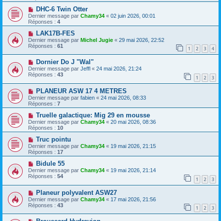
DHC-6 Twin Otter
Dernier message par
Chamy34
«
02 juin 2026, 00:01
Réponses :
4
LAK17B-FES
Dernier message par
Michel Jugie
«
29 mai 2026, 22:52
Réponses :
61
1
2
3
4
Dornier Do J "Wal"
Dernier message par
Jeffl
«
24 mai 2026, 21:24
Réponses :
43
1
2
3
PLANEUR ASW 17 4 METRES
Dernier message par
fabien
«
24 mai 2026, 08:33
Réponses :
7
Truelle galactique: Mig 29 en mousse
Dernier message par
Chamy34
«
20 mai 2026, 08:36
Réponses :
10
Truc pointu
Dernier message par
Chamy34
«
19 mai 2026, 21:15
Réponses :
17
Bidule 55
Dernier message par
Chamy34
«
19 mai 2026, 21:14
Réponses :
54
1
2
3
Planeur polyvalent ASW27
Dernier message par
Chamy34
«
17 mai 2026, 21:56
Réponses :
43
1
2
3