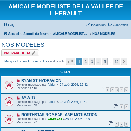
AMICALE MODELISTE DE LA VALLEE DE
L'HERAULT
FAQ
Inscription
Connexion
Accueil
Accueil du forum
AMICALE MODELISTE DE LA VALLEE DE L'HERAULT
NOS MODELES
NOS MODELES
Nouveau sujet
Page
1
sur
12
1
2
3
4
5
12
S
Marquer les sujets comme lus
• 451 sujets
…
Sujets
RYAN ST HYDRAVION
Dernier message par
fabien
«
04 août 2026, 12:42
Réponses :
81
1
2
3
4
5
ASW 17
Dernier message par
fabien
«
02 août 2026, 11:40
Réponses :
31
1
2
NORTHSTAR RC SEAPLANE MOTIVATION
Dernier message par
Chamy34
«
30 juil. 2026, 14:01
Réponses :
44
1
2
3