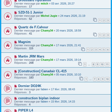
Broussard Hydravion
Dernier message par
mitch
«
03 avr. 2026, 20:27
Réponses :
17
SZD-51-1 Junior
Dernier message par
Michel Jugie
«
24 mars 2026, 21:19
Réponses :
52
1
2
3
Quartz de F.Cahour
Dernier message par
Chamy34
«
20 mars 2026, 18:59
Réponses :
41
1
2
3
Magnim
Dernier message par
Chamy34
«
17 mars 2026, 21:41
Réponses :
115
1
2
3
4
5
6
Martin JRM Mars
Dernier message par
Chamy34
«
17 mars 2026, 19:14
Réponses :
208
1
8
9
10
11
…
[Construction] Canadair CL-415
Dernier message par
Chamy34
«
05 mars 2026, 10:10
Réponses :
183
1
7
8
9
10
…
Dornier DO24K
Dernier message par
fabien
«
17 févr. 2026, 08:43
Réponses :
3
construction biplan indoor
Dernier message par
fabien
«
15 févr. 2026, 14:15
Réponses :
4
PIPER L4