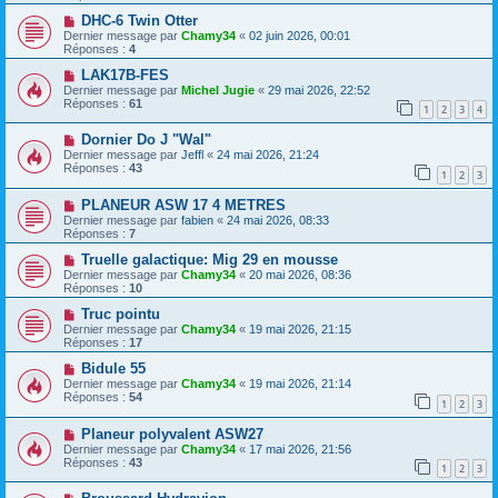
DHC-6 Twin Otter
Dernier message par
Chamy34
«
02 juin 2026, 00:01
Réponses :
4
LAK17B-FES
Dernier message par
Michel Jugie
«
29 mai 2026, 22:52
Réponses :
61
1
2
3
4
Dornier Do J "Wal"
Dernier message par
Jeffl
«
24 mai 2026, 21:24
Réponses :
43
1
2
3
PLANEUR ASW 17 4 METRES
Dernier message par
fabien
«
24 mai 2026, 08:33
Réponses :
7
Truelle galactique: Mig 29 en mousse
Dernier message par
Chamy34
«
20 mai 2026, 08:36
Réponses :
10
Truc pointu
Dernier message par
Chamy34
«
19 mai 2026, 21:15
Réponses :
17
Bidule 55
Dernier message par
Chamy34
«
19 mai 2026, 21:14
Réponses :
54
1
2
3
Planeur polyvalent ASW27
Dernier message par
Chamy34
«
17 mai 2026, 21:56
Réponses :
43
1
2
3