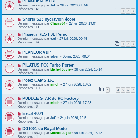
PLaneur NEMERE
Dernier message par
Jeffl
«
28 juil. 2026, 08:56
Réponses :
45
1
2
3
Shorts S23 hydravion école
Dernier message par
Chamy34
«
27 juil. 2026, 19:04
Réponses :
11
Planeur RES F3L Perso
Dernier message par
gari
«
27 juil. 2026, 09:45
Réponses :
59
1
2
3
PLANEUR VDP
Dernier message par
fabien
«
05 juil. 2026, 09:04
PILATUS PC6 Turbo Porter
Dernier message par
Michel Jugie
«
28 juin 2026, 15:14
Réponses :
10
Potez CAMS 161
Dernier message par
mitch
«
27 juin 2026, 18:02
Réponses :
130
1
4
5
6
7
…
PUDDLE STAR de RC Factory
Dernier message par
mitch
«
27 juin 2026, 17:23
Réponses :
8
Excel 4004
Dernier message par
Jeffl
«
24 juin 2026, 19:51
Réponses :
1
DG1001 de Royal Model
Dernier message par
Michel Jugie
«
09 juin 2026, 13:48
Réponses :
4