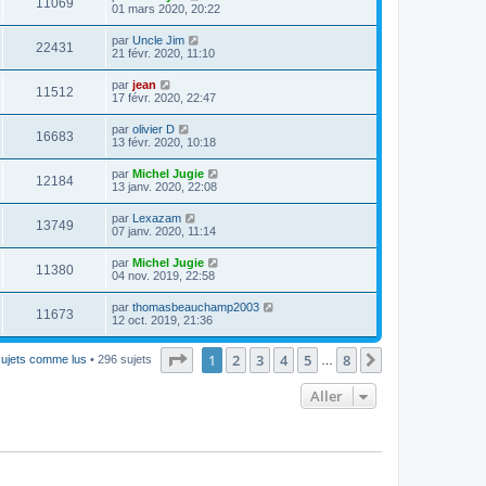
11069
01 mars 2020, 20:22
par
Uncle Jim
22431
21 févr. 2020, 11:10
par
jean
11512
17 févr. 2020, 22:47
par
olivier D
16683
13 févr. 2020, 10:18
par
Michel Jugie
12184
13 janv. 2020, 22:08
par
Lexazam
13749
07 janv. 2020, 11:14
par
Michel Jugie
11380
04 nov. 2019, 22:58
par
thomasbeauchamp2003
11673
12 oct. 2019, 21:36
Page
1
sur
8
1
2
3
4
5
8
Suivant
sujets comme lus
• 296 sujets
…
Aller