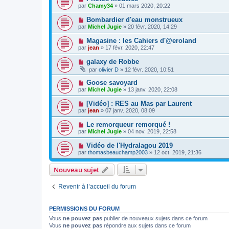
par
Chamy34
» 01 mars 2020, 20:22
Bombardier d'eau monstrueux
par
Michel Jugie
» 20 févr. 2020, 14:29
Magasine : les Cahiers d'@eroland
par
jean
» 17 févr. 2020, 22:47
galaxy de Robbe
par
olivier D
» 12 févr. 2020, 10:51
Goose savoyard
par
Michel Jugie
» 13 janv. 2020, 22:08
[Vidéo] : RES au Mas par Laurent
par
jean
» 07 janv. 2020, 08:09
Le remorqueur remorqué !
par
Michel Jugie
» 04 nov. 2019, 22:58
Vidéo de l'Hydralagou 2019
par
thomasbeauchamp2003
» 12 oct. 2019, 21:36
Nouveau sujet
Revenir à l’accueil du forum
PERMISSIONS DU FORUM
Vous
ne pouvez pas
publier de nouveaux sujets dans ce forum
Vous
ne pouvez pas
répondre aux sujets dans ce forum