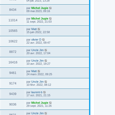
04 juil. 2023, 13:28
par
Michel Jugie
8434
09 mai 2023, 09:16
par
Michel Jugie
11014
11 sept. 2022, 21:03
par
Matt
10565
15 juin 2022, 22:58
par
olivier D
10622
22 avr. 2022, 09:47
par
Uncle Jim
8872
20 avr. 2022, 17:04
par
Uncle Jim
16416
10 avr. 2022, 19:27
par
Matt
9461
24 mars 2022, 09:25
par
Uncle Jim
9174
10 févr. 2022, 08:12
par
laurent-b
9439
17 oct. 2021, 21:15
par
Michel Jugie
9036
29 sept. 2021, 11:26
par
Uncle Jim