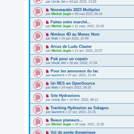
par
Uncle Jim
» 04 juil. 2023, 13:28
Nouveautés 2023 Multiplex
par
Michel Jugie
» 09 mai 2023, 09:16
Faites votre marché...
par
Michel Jugie
» 11 sept. 2022, 21:03
Nimbus 4D au Menez Hom
par
Matt
» 15 juin 2022, 22:58
Arcus de Ludo Clavier
par
Michel Jugie
» 21 avr. 2022, 22:07
Pub pour un copain
par
Uncle Jim
» 20 avr. 2022, 17:04
Pour les amoureux du lac
par
laurent-b
» 07 avr. 2022, 21:44
Un RES en OpenSource
par
Matt
» 24 mars 2022, 09:25
Site Hydravions
par
Uncle Jim
» 10 févr. 2022, 08:12
Tracking Hydravion au Salagou
par
laurent-b
» 17 oct. 2021, 21:15
Beaux planeurs...
par
Michel Jugie
» 29 sept. 2021, 11:26
Vol de pente dynamique