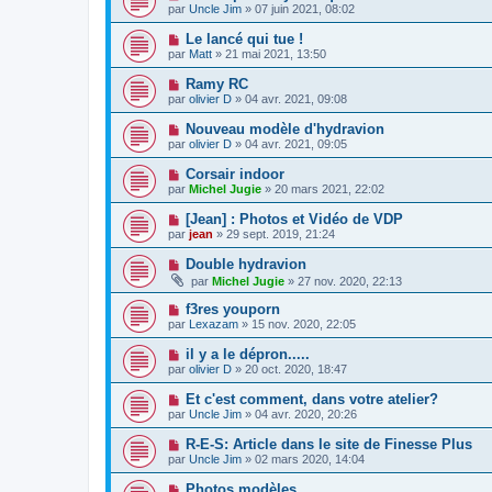
par
Uncle Jim
» 07 juin 2021, 08:02
Le lancé qui tue !
par
Matt
» 21 mai 2021, 13:50
Ramy RC
par
olivier D
» 04 avr. 2021, 09:08
Nouveau modèle d'hydravion
par
olivier D
» 04 avr. 2021, 09:05
Corsair indoor
par
Michel Jugie
» 20 mars 2021, 22:02
[Jean] : Photos et Vidéo de VDP
par
jean
» 29 sept. 2019, 21:24
Double hydravion
par
Michel Jugie
» 27 nov. 2020, 22:13
f3res youporn
par
Lexazam
» 15 nov. 2020, 22:05
il y a le dépron.....
par
olivier D
» 20 oct. 2020, 18:47
Et c'est comment, dans votre atelier?
par
Uncle Jim
» 04 avr. 2020, 20:26
R-E-S: Article dans le site de Finesse Plus
par
Uncle Jim
» 02 mars 2020, 14:04
Photos modèles