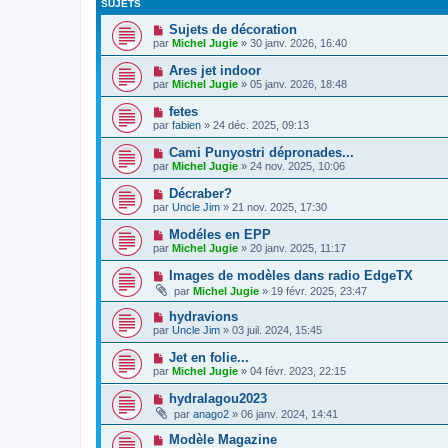
SUJETS
Sujets de décoration
par
Michel Jugie
» 30 janv. 2026, 16:40
Ares jet indoor
par
Michel Jugie
» 05 janv. 2026, 18:48
fetes
par
fabien
» 24 déc. 2025, 09:13
Cami Punyostri dépronades...
par
Michel Jugie
» 24 nov. 2025, 10:06
Décraber?
par
Uncle Jim
» 21 nov. 2025, 17:30
Modéles en EPP
par
Michel Jugie
» 20 janv. 2025, 11:17
Images de modèles dans radio EdgeTX
par
Michel Jugie
» 19 févr. 2025, 23:47
hydravions
par
Uncle Jim
» 03 juil. 2024, 15:45
Jet en folie...
par
Michel Jugie
» 04 févr. 2023, 22:15
hydralagou2023
par
anago2
» 06 janv. 2024, 14:41
Modèle Magazine