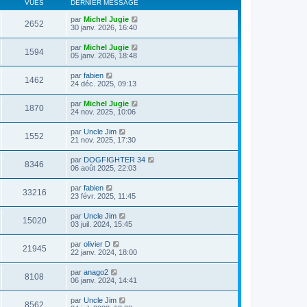
VUES
DERNIER MESSAGE
par
Michel Jugie
2652
30 janv. 2026, 16:40
par
Michel Jugie
1594
05 janv. 2026, 18:48
par
fabien
1462
24 déc. 2025, 09:13
par
Michel Jugie
1870
24 nov. 2025, 10:06
par
Uncle Jim
1552
21 nov. 2025, 17:30
par
DOGFIGHTER 34
8346
06 août 2025, 22:03
par
fabien
33216
23 févr. 2025, 11:45
par
Uncle Jim
15020
03 juil. 2024, 15:45
par
olivier D
21945
22 janv. 2024, 18:00
par
anago2
8108
06 janv. 2024, 14:41
par
Uncle Jim
8562