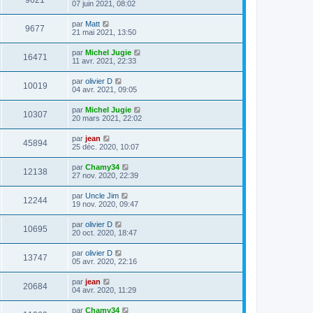
9621
07 juin 2021, 08:02
par
Matt
9677
21 mai 2021, 13:50
par
Michel Jugie
16471
11 avr. 2021, 22:33
par
olivier D
10019
04 avr. 2021, 09:05
par
Michel Jugie
10307
20 mars 2021, 22:02
par
jean
45894
25 déc. 2020, 10:07
par
Chamy34
12138
27 nov. 2020, 22:39
par
Uncle Jim
12244
19 nov. 2020, 09:47
par
olivier D
10695
20 oct. 2020, 18:47
par
olivier D
13747
05 avr. 2020, 22:16
par
jean
20684
04 avr. 2020, 11:29
par
Chamy34