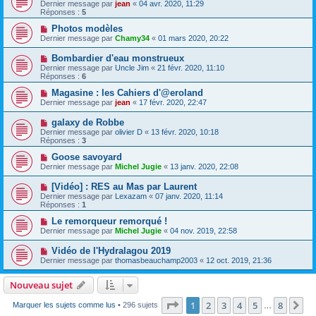
Dernier message par
jean
«
04 avr. 2020, 11:29
Réponses :
5
Photos modèles
Dernier message par
Chamy34
«
01 mars 2020, 20:22
Bombardier d'eau monstrueux
Dernier message par
Uncle Jim
«
21 févr. 2020, 11:10
Réponses :
6
Magasine : les Cahiers d'@eroland
Dernier message par
jean
«
17 févr. 2020, 22:47
galaxy de Robbe
Dernier message par
olivier D
«
13 févr. 2020, 10:18
Réponses :
3
Goose savoyard
Dernier message par
Michel Jugie
«
13 janv. 2020, 22:08
[Vidéo] : RES au Mas par Laurent
Dernier message par
Lexazam
«
07 janv. 2020, 11:14
Réponses :
1
Le remorqueur remorqué !
Dernier message par
Michel Jugie
«
04 nov. 2019, 22:58
Vidéo de l'Hydralagou 2019
Dernier message par
thomasbeauchamp2003
«
12 oct. 2019, 21:36
Nouveau sujet
Page
1
sur
8
1
2
3
4
5
8
Su
Marquer les sujets comme lus
• 296 sujets
…