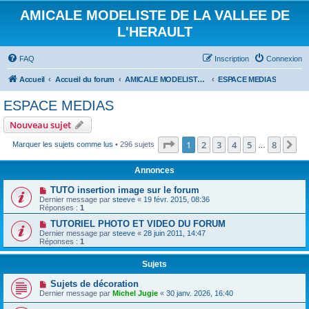
AMICALE MODELISTE DE LA VALLEE DE
L'HERAULT
FAQ
Inscription
Connexion
Accueil
Accueil du forum
AMICALE MODELISTE DE LA VALLEE DE L'HERAULT
ESPACE MEDIAS
ESPACE MEDIAS
Nouveau sujet
Page
1
sur
8
1
2
3
4
5
8
Su
Marquer les sujets comme lus
• 296 sujets
…
Annonces
TUTO insertion image sur le forum
Dernier message par
steeve
«
19 févr. 2015, 08:36
Réponses :
1
TUTORIEL PHOTO ET VIDEO DU FORUM
Dernier message par
steeve
«
28 juin 2011, 14:47
Réponses :
1
Sujets
Sujets de décoration
Dernier message par
Michel Jugie
«
30 janv. 2026, 16:40