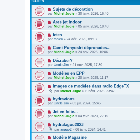
SUJETS
Sujets de décoration
par
Michel Jugie
» 30 janv. 2026, 16:40
Ares jet indoor
par
Michel Jugie
» 05 janv. 2026, 18:48
fetes
par
fabien
» 24 déc. 2025, 09:13
Cami Punyostri dépronades...
par
Michel Jugie
» 24 nov. 2025, 10:06
Décraber?
par
Uncle Jim
» 21 nov. 2025, 17:30
Modéles en EPP
par
Michel Jugie
» 20 janv. 2025, 11:17
Images de modèles dans radio EdgeTX
par
Michel Jugie
» 19 févr. 2025, 23:47
hydravions
par
Uncle Jim
» 03 juil. 2024, 15:45
Jet en folie...
par
Michel Jugie
» 04 févr. 2023, 22:15
hydralagou2023
par
anago2
» 06 janv. 2024, 14:41
Modèle Magazine