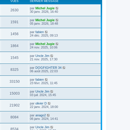
VUES
DERNIER MESSAGE
par
Michel Jugie
2630
30 janv. 2026, 16:40
par
Michel Jugie
1591
05 janv. 2026, 18:48
par
fabien
1456
24 déc. 2025, 09:13
par
Michel Jugie
1864
24 nov. 2025, 10:06
par
Uncle Jim
1545
21 nov. 2025, 17:30
par
DOGFIGHTER 34
8325
06 août 2025, 22:03
par
fabien
33150
23 févr. 2025, 11:45
par
Uncle Jim
15003
03 juil. 2024, 15:45
par
olivier D
21902
22 janv. 2024, 18:00
par
anago2
8084
06 janv. 2024, 14:41
par
Uncle Jim
8534