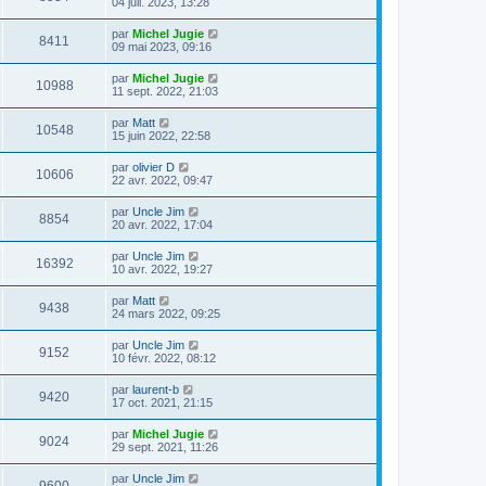
04 juil. 2023, 13:28
par
Michel Jugie
8411
09 mai 2023, 09:16
par
Michel Jugie
10988
11 sept. 2022, 21:03
par
Matt
10548
15 juin 2022, 22:58
par
olivier D
10606
22 avr. 2022, 09:47
par
Uncle Jim
8854
20 avr. 2022, 17:04
par
Uncle Jim
16392
10 avr. 2022, 19:27
par
Matt
9438
24 mars 2022, 09:25
par
Uncle Jim
9152
10 févr. 2022, 08:12
par
laurent-b
9420
17 oct. 2021, 21:15
par
Michel Jugie
9024
29 sept. 2021, 11:26
par
Uncle Jim