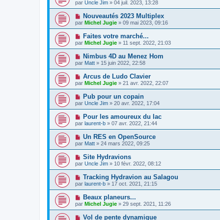
par
Uncle Jim
» 04 juil. 2023, 13:28
Nouveautés 2023 Multiplex
par
Michel Jugie
» 09 mai 2023, 09:16
Faites votre marché...
par
Michel Jugie
» 11 sept. 2022, 21:03
Nimbus 4D au Menez Hom
par
Matt
» 15 juin 2022, 22:58
Arcus de Ludo Clavier
par
Michel Jugie
» 21 avr. 2022, 22:07
Pub pour un copain
par
Uncle Jim
» 20 avr. 2022, 17:04
Pour les amoureux du lac
par
laurent-b
» 07 avr. 2022, 21:44
Un RES en OpenSource
par
Matt
» 24 mars 2022, 09:25
Site Hydravions
par
Uncle Jim
» 10 févr. 2022, 08:12
Tracking Hydravion au Salagou
par
laurent-b
» 17 oct. 2021, 21:15
Beaux planeurs...
par
Michel Jugie
» 29 sept. 2021, 11:26
Vol de pente dynamique