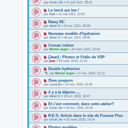
par
Uncle Jim
» 07 juin 2021, 08:02
Le lancé qui tue !
par
Matt
» 21 mai 2021, 13:50
Ramy RC
par
olivier D
» 04 avr. 2021, 09:08
Nouveau modèle d'hydravion
par
olivier D
» 04 avr. 2021, 09:05
Corsair indoor
par
Michel Jugie
» 20 mars 2021, 22:02
[Jean] : Photos et Vidéo de VDP
par
jean
» 29 sept. 2019, 21:24
Double hydravion
par
Michel Jugie
» 27 nov. 2020, 22:13
f3res youporn
par
Lexazam
» 15 nov. 2020, 22:05
il y a le dépron.....
par
olivier D
» 20 oct. 2020, 18:47
Et c'est comment, dans votre atelier?
par
Uncle Jim
» 04 avr. 2020, 20:26
R-E-S: Article dans le site de Finesse Plus
par
Uncle Jim
» 02 mars 2020, 14:04
Photos modèles