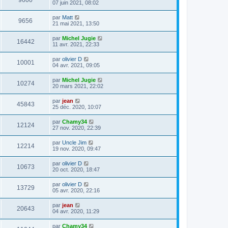
9600
07 juin 2021, 08:02
par
Matt
9656
21 mai 2021, 13:50
par
Michel Jugie
16442
11 avr. 2021, 22:33
par
olivier D
10001
04 avr. 2021, 09:05
par
Michel Jugie
10274
20 mars 2021, 22:02
par
jean
45843
25 déc. 2020, 10:07
par
Chamy34
12124
27 nov. 2020, 22:39
par
Uncle Jim
12214
19 nov. 2020, 09:47
par
olivier D
10673
20 oct. 2020, 18:47
par
olivier D
13729
05 avr. 2020, 22:16
par
jean
20643
04 avr. 2020, 11:29
par
Chamy34