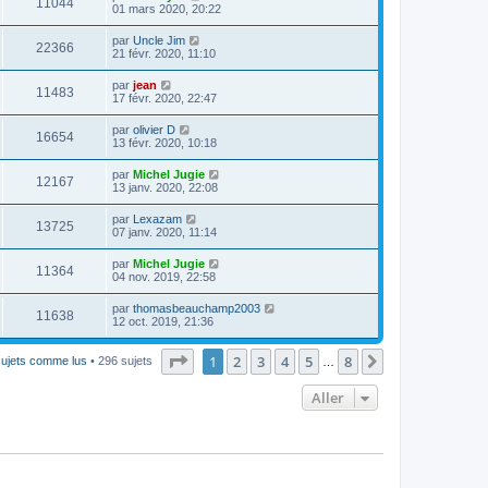
11044
01 mars 2020, 20:22
par
Uncle Jim
22366
21 févr. 2020, 11:10
par
jean
11483
17 févr. 2020, 22:47
par
olivier D
16654
13 févr. 2020, 10:18
par
Michel Jugie
12167
13 janv. 2020, 22:08
par
Lexazam
13725
07 janv. 2020, 11:14
par
Michel Jugie
11364
04 nov. 2019, 22:58
par
thomasbeauchamp2003
11638
12 oct. 2019, 21:36
Page
1
sur
8
1
2
3
4
5
8
Suivant
sujets comme lus
• 296 sujets
…
Aller