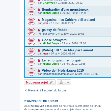
par
Chamy34
» 01 mars 2020, 20:22
Bombardier d'eau monstrueux
par
Michel Jugie
» 20 févr. 2020, 14:29
Magasine : les Cahiers d'@eroland
par
jean
» 17 févr. 2020, 22:47
galaxy de Robbe
par
olivier D
» 12 févr. 2020, 10:51
Goose savoyard
par
Michel Jugie
» 13 janv. 2020, 22:08
[Vidéo] : RES au Mas par Laurent
par
jean
» 07 janv. 2020, 08:09
Le remorqueur remorqué !
par
Michel Jugie
» 04 nov. 2019, 22:58
Vidéo de l'Hydralagou 2019
par
thomasbeauchamp2003
» 12 oct. 2019, 21:36
Nouveau sujet
Revenir à l’accueil du forum
PERMISSIONS DU FORUM
Vous
ne pouvez pas
publier de nouveaux sujets dans ce forum
Vous
ne pouvez pas
répondre aux sujets dans ce forum