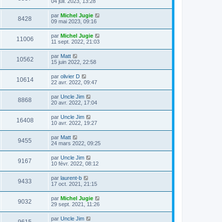
04 juil. 2023, 13:28
par
Michel Jugie
8428
09 mai 2023, 09:16
par
Michel Jugie
11006
11 sept. 2022, 21:03
par
Matt
10562
15 juin 2022, 22:58
par
olivier D
10614
22 avr. 2022, 09:47
par
Uncle Jim
8868
20 avr. 2022, 17:04
par
Uncle Jim
16408
10 avr. 2022, 19:27
par
Matt
9455
24 mars 2022, 09:25
par
Uncle Jim
9167
10 févr. 2022, 08:12
par
laurent-b
9433
17 oct. 2021, 21:15
par
Michel Jugie
9032
29 sept. 2021, 11:26
par
Uncle Jim