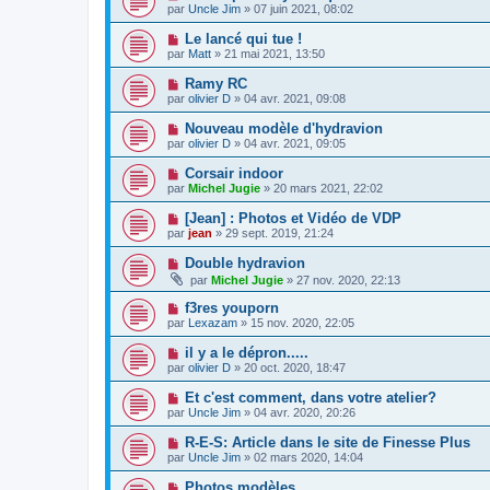
par
Uncle Jim
» 07 juin 2021, 08:02
Le lancé qui tue !
par
Matt
» 21 mai 2021, 13:50
Ramy RC
par
olivier D
» 04 avr. 2021, 09:08
Nouveau modèle d'hydravion
par
olivier D
» 04 avr. 2021, 09:05
Corsair indoor
par
Michel Jugie
» 20 mars 2021, 22:02
[Jean] : Photos et Vidéo de VDP
par
jean
» 29 sept. 2019, 21:24
Double hydravion
par
Michel Jugie
» 27 nov. 2020, 22:13
f3res youporn
par
Lexazam
» 15 nov. 2020, 22:05
il y a le dépron.....
par
olivier D
» 20 oct. 2020, 18:47
Et c'est comment, dans votre atelier?
par
Uncle Jim
» 04 avr. 2020, 20:26
R-E-S: Article dans le site de Finesse Plus
par
Uncle Jim
» 02 mars 2020, 14:04
Photos modèles