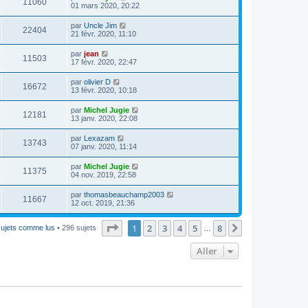
11060
01 mars 2020, 20:22
par
Uncle Jim
22404
21 févr. 2020, 11:10
par
jean
11503
17 févr. 2020, 22:47
par
olivier D
16672
13 févr. 2020, 10:18
par
Michel Jugie
12181
13 janv. 2020, 22:08
par
Lexazam
13743
07 janv. 2020, 11:14
par
Michel Jugie
11375
04 nov. 2019, 22:58
par
thomasbeauchamp2003
11667
12 oct. 2019, 21:36
Page
1
sur
8
1
2
3
4
5
8
Suivant
sujets comme lus
• 296 sujets
…
Aller