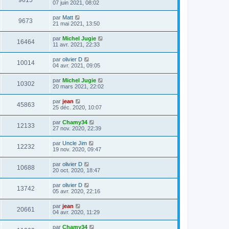
9615
07 juin 2021, 08:02
par
Matt
9673
21 mai 2021, 13:50
par
Michel Jugie
16464
11 avr. 2021, 22:33
par
olivier D
10014
04 avr. 2021, 09:05
par
Michel Jugie
10302
20 mars 2021, 22:02
par
jean
45863
25 déc. 2020, 10:07
par
Chamy34
12133
27 nov. 2020, 22:39
par
Uncle Jim
12232
19 nov. 2020, 09:47
par
olivier D
10688
20 oct. 2020, 18:47
par
olivier D
13742
05 avr. 2020, 22:16
par
jean
20661
04 avr. 2020, 11:29
par
Chamy34