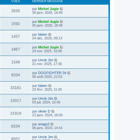
VUES
DERNIER MESSAGE
par
Michel Jugie
2635
30 janv. 2026, 16:40
par
Michel Jugie
1592
05 janv. 2026, 18:48
par
fabien
1457
24 déc. 2025, 09:13
par
Michel Jugie
1867
24 nov. 2025, 10:06
par
Uncle Jim
1548
21 nov. 2025, 17:30
par
DOGFIGHTER 34
8334
06 août 2025, 22:03
par
fabien
33181
23 févr. 2025, 11:45
par
Uncle Jim
15017
03 juil. 2024, 15:45
par
olivier D
21919
22 janv. 2024, 18:00
par
anago2
8104
06 janv. 2024, 14:41
par
Uncle Jim
8557