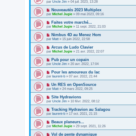
par
Uncle Jim
» 04 juil. 2023, 13:28
Nouveautés 2023 Multiplex
par
Michel Jugie
» 09 mai 2023, 09:16
Faites votre marché...
par
Michel Jugie
» 11 sept. 2022, 21:03
Nimbus 4D au Menez Hom
par
Matt
» 15 juin 2022, 22:58
Arcus de Ludo Clavier
par
Michel Jugie
» 21 avr. 2022, 22:07
Pub pour un copain
par
Uncle Jim
» 20 avr. 2022, 17:04
Pour les amoureux du lac
par
laurent-b
» 07 avr. 2022, 21:44
Un RES en OpenSource
par
Matt
» 24 mars 2022, 09:25
Site Hydravions
par
Uncle Jim
» 10 févr. 2022, 08:12
Tracking Hydravion au Salagou
par
laurent-b
» 17 oct. 2021, 21:15
Beaux planeurs...
par
Michel Jugie
» 29 sept. 2021, 11:26
Vol de pente dynamique