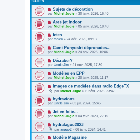
SUJETS
Sujets de décoration
par
Michel Jugie
» 30 janv. 2026, 16:40
Ares jet indoor
par
Michel Jugie
» 05 janv. 2026, 18:48
fetes
par
fabien
» 24 déc. 2025, 09:13
Cami Punyostri dépronades...
par
Michel Jugie
» 24 nov. 2025, 10:06
Décraber?
par
Uncle Jim
» 21 nov. 2025, 17:30
Modéles en EPP
par
Michel Jugie
» 20 janv. 2025, 11:17
Images de modèles dans radio EdgeTX
par
Michel Jugie
» 19 févr. 2025, 23:47
hydravions
par
Uncle Jim
» 03 juil. 2024, 15:45
Jet en folie...
par
Michel Jugie
» 04 févr. 2023, 22:15
hydralagou2023
par
anago2
» 06 janv. 2024, 14:41
Modèle Magazine