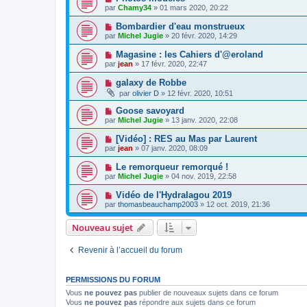
par
Chamy34
» 01 mars 2020, 20:22
Bombardier d'eau monstrueux
par
Michel Jugie
» 20 févr. 2020, 14:29
Magasine : les Cahiers d'@eroland
par
jean
» 17 févr. 2020, 22:47
galaxy de Robbe
par
olivier D
» 12 févr. 2020, 10:51
Goose savoyard
par
Michel Jugie
» 13 janv. 2020, 22:08
[Vidéo] : RES au Mas par Laurent
par
jean
» 07 janv. 2020, 08:09
Le remorqueur remorqué !
par
Michel Jugie
» 04 nov. 2019, 22:58
Vidéo de l'Hydralagou 2019
par
thomasbeauchamp2003
» 12 oct. 2019, 21:36
Nouveau sujet
Revenir à l’accueil du forum
PERMISSIONS DU FORUM
Vous
ne pouvez pas
publier de nouveaux sujets dans ce forum
Vous
ne pouvez pas
répondre aux sujets dans ce forum