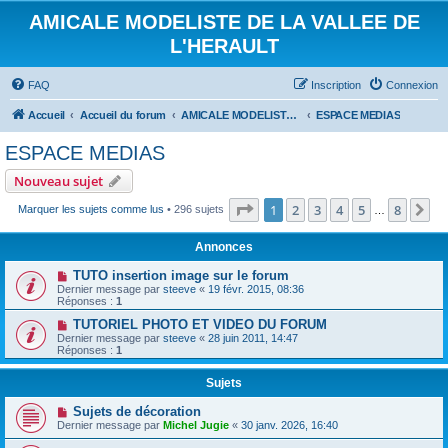
AMICALE MODELISTE DE LA VALLEE DE
L'HERAULT
FAQ
Inscription
Connexion
Accueil
Accueil du forum
AMICALE MODELISTE DE LA VALLEE DE L'HERAULT
ESPACE MEDIAS
ESPACE MEDIAS
Nouveau sujet
Page
1
sur
8
1
2
3
4
5
8
Su
Marquer les sujets comme lus
• 296 sujets
…
Annonces
TUTO insertion image sur le forum
Dernier message par
steeve
«
19 févr. 2015, 08:36
Réponses :
1
TUTORIEL PHOTO ET VIDEO DU FORUM
Dernier message par
steeve
«
28 juin 2011, 14:47
Réponses :
1
Sujets
Sujets de décoration
Dernier message par
Michel Jugie
«
30 janv. 2026, 16:40