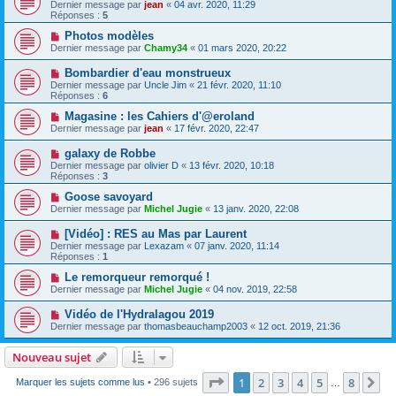
Dernier message par
jean
«
04 avr. 2020, 11:29
Réponses :
5
Photos modèles
Dernier message par
Chamy34
«
01 mars 2020, 20:22
Bombardier d'eau monstrueux
Dernier message par
Uncle Jim
«
21 févr. 2020, 11:10
Réponses :
6
Magasine : les Cahiers d'@eroland
Dernier message par
jean
«
17 févr. 2020, 22:47
galaxy de Robbe
Dernier message par
olivier D
«
13 févr. 2020, 10:18
Réponses :
3
Goose savoyard
Dernier message par
Michel Jugie
«
13 janv. 2020, 22:08
[Vidéo] : RES au Mas par Laurent
Dernier message par
Lexazam
«
07 janv. 2020, 11:14
Réponses :
1
Le remorqueur remorqué !
Dernier message par
Michel Jugie
«
04 nov. 2019, 22:58
Vidéo de l'Hydralagou 2019
Dernier message par
thomasbeauchamp2003
«
12 oct. 2019, 21:36
Nouveau sujet
Page
1
sur
8
1
2
3
4
5
8
Su
Marquer les sujets comme lus
• 296 sujets
…