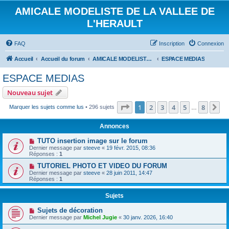
AMICALE MODELISTE DE LA VALLEE DE
L'HERAULT
FAQ
Inscription
Connexion
Accueil
Accueil du forum
AMICALE MODELISTE DE LA VALLEE DE L'HERAULT
ESPACE MEDIAS
ESPACE MEDIAS
Nouveau sujet
Page
1
sur
8
1
2
3
4
5
8
Su
Marquer les sujets comme lus
• 296 sujets
…
Annonces
TUTO insertion image sur le forum
Dernier message par
steeve
«
19 févr. 2015, 08:36
Réponses :
1
TUTORIEL PHOTO ET VIDEO DU FORUM
Dernier message par
steeve
«
28 juin 2011, 14:47
Réponses :
1
Sujets
Sujets de décoration
Dernier message par
Michel Jugie
«
30 janv. 2026, 16:40