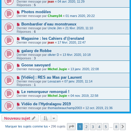
Dernier message par
jean
«
04 avr. 2020, 11:29
Réponses :
5
Photos modèles
Dernier message par
Chamy34
«
01 mars 2020, 20:22
Bombardier d'eau monstrueux
Dernier message par
Uncle Jim
«
21 févr. 2020, 11:10
Réponses :
6
Magasine : les Cahiers d'@eroland
Dernier message par
jean
«
17 févr. 2020, 22:47
galaxy de Robbe
Dernier message par
olivier D
«
13 févr. 2020, 10:18
Réponses :
3
Goose savoyard
Dernier message par
Michel Jugie
«
13 janv. 2020, 22:08
[Vidéo] : RES au Mas par Laurent
Dernier message par
Lexazam
«
07 janv. 2020, 11:14
Réponses :
1
Le remorqueur remorqué !
Dernier message par
Michel Jugie
«
04 nov. 2019, 22:58
Vidéo de l'Hydralagou 2019
Dernier message par
thomasbeauchamp2003
«
12 oct. 2019, 21:36
Nouveau sujet
Page
1
sur
8
1
2
3
4
5
8
Su
Marquer les sujets comme lus
• 296 sujets
…