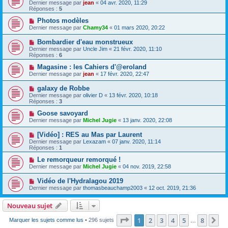
Dernier message par
jean
«
04 avr. 2020, 11:29
Réponses :
5
Photos modèles
Dernier message par
Chamy34
«
01 mars 2020, 20:22
Bombardier d'eau monstrueux
Dernier message par
Uncle Jim
«
21 févr. 2020, 11:10
Réponses :
6
Magasine : les Cahiers d'@eroland
Dernier message par
jean
«
17 févr. 2020, 22:47
galaxy de Robbe
Dernier message par
olivier D
«
13 févr. 2020, 10:18
Réponses :
3
Goose savoyard
Dernier message par
Michel Jugie
«
13 janv. 2020, 22:08
[Vidéo] : RES au Mas par Laurent
Dernier message par
Lexazam
«
07 janv. 2020, 11:14
Réponses :
1
Le remorqueur remorqué !
Dernier message par
Michel Jugie
«
04 nov. 2019, 22:58
Vidéo de l'Hydralagou 2019
Dernier message par
thomasbeauchamp2003
«
12 oct. 2019, 21:36
Nouveau sujet
Page
1
sur
8
1
2
3
4
5
8
Su
Marquer les sujets comme lus
• 296 sujets
…