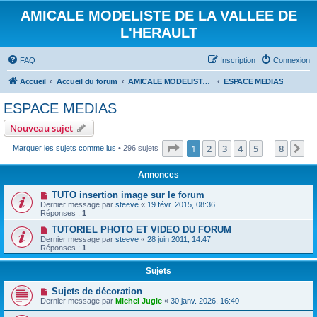
AMICALE MODELISTE DE LA VALLEE DE
L'HERAULT
FAQ
Inscription
Connexion
Accueil
Accueil du forum
AMICALE MODELISTE DE LA VALLEE DE L'HERAULT
ESPACE MEDIAS
ESPACE MEDIAS
Nouveau sujet
Page
1
sur
8
1
2
3
4
5
8
Su
Marquer les sujets comme lus
• 296 sujets
…
Annonces
TUTO insertion image sur le forum
Dernier message par
steeve
«
19 févr. 2015, 08:36
Réponses :
1
TUTORIEL PHOTO ET VIDEO DU FORUM
Dernier message par
steeve
«
28 juin 2011, 14:47
Réponses :
1
Sujets
Sujets de décoration
Dernier message par
Michel Jugie
«
30 janv. 2026, 16:40