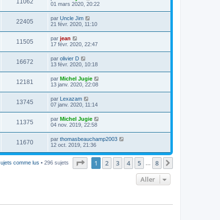
11062
01 mars 2020, 20:22
par
Uncle Jim
22405
21 févr. 2020, 11:10
par
jean
11505
17 févr. 2020, 22:47
par
olivier D
16672
13 févr. 2020, 10:18
par
Michel Jugie
12181
13 janv. 2020, 22:08
par
Lexazam
13745
07 janv. 2020, 11:14
par
Michel Jugie
11375
04 nov. 2019, 22:58
par
thomasbeauchamp2003
11670
12 oct. 2019, 21:36
Page
1
sur
8
1
2
3
4
5
8
Suivant
sujets comme lus
• 296 sujets
…
Aller