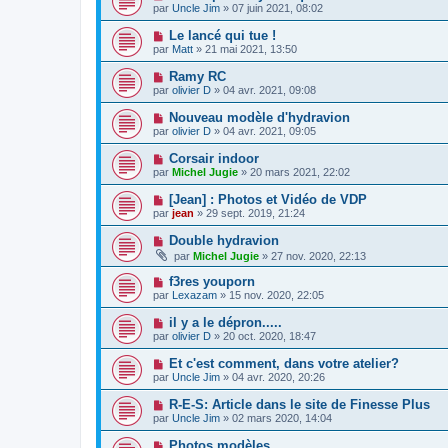
par
Uncle Jim
» 07 juin 2021, 08:02
Le lancé qui tue !
par
Matt
» 21 mai 2021, 13:50
Ramy RC
par
olivier D
» 04 avr. 2021, 09:08
Nouveau modèle d'hydravion
par
olivier D
» 04 avr. 2021, 09:05
Corsair indoor
par
Michel Jugie
» 20 mars 2021, 22:02
[Jean] : Photos et Vidéo de VDP
par
jean
» 29 sept. 2019, 21:24
Double hydravion
par
Michel Jugie
» 27 nov. 2020, 22:13
f3res youporn
par
Lexazam
» 15 nov. 2020, 22:05
il y a le dépron.....
par
olivier D
» 20 oct. 2020, 18:47
Et c'est comment, dans votre atelier?
par
Uncle Jim
» 04 avr. 2020, 20:26
R-E-S: Article dans le site de Finesse Plus
par
Uncle Jim
» 02 mars 2020, 14:04
Photos modèles