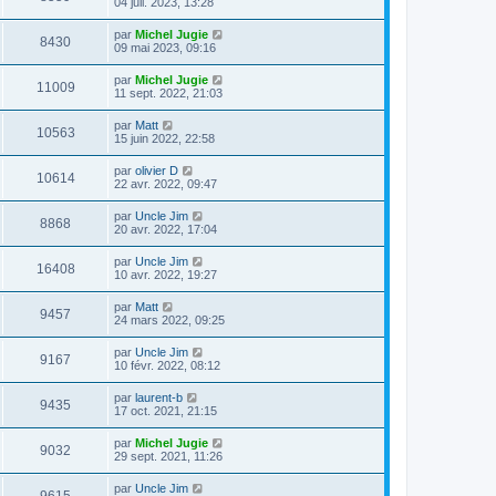
04 juil. 2023, 13:28
par
Michel Jugie
8430
09 mai 2023, 09:16
par
Michel Jugie
11009
11 sept. 2022, 21:03
par
Matt
10563
15 juin 2022, 22:58
par
olivier D
10614
22 avr. 2022, 09:47
par
Uncle Jim
8868
20 avr. 2022, 17:04
par
Uncle Jim
16408
10 avr. 2022, 19:27
par
Matt
9457
24 mars 2022, 09:25
par
Uncle Jim
9167
10 févr. 2022, 08:12
par
laurent-b
9435
17 oct. 2021, 21:15
par
Michel Jugie
9032
29 sept. 2021, 11:26
par
Uncle Jim