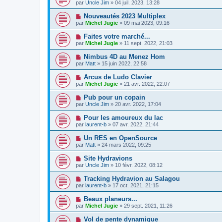
par
Uncle Jim
» 04 juil. 2023, 13:28
Nouveautés 2023 Multiplex
par
Michel Jugie
» 09 mai 2023, 09:16
Faites votre marché...
par
Michel Jugie
» 11 sept. 2022, 21:03
Nimbus 4D au Menez Hom
par
Matt
» 15 juin 2022, 22:58
Arcus de Ludo Clavier
par
Michel Jugie
» 21 avr. 2022, 22:07
Pub pour un copain
par
Uncle Jim
» 20 avr. 2022, 17:04
Pour les amoureux du lac
par
laurent-b
» 07 avr. 2022, 21:44
Un RES en OpenSource
par
Matt
» 24 mars 2022, 09:25
Site Hydravions
par
Uncle Jim
» 10 févr. 2022, 08:12
Tracking Hydravion au Salagou
par
laurent-b
» 17 oct. 2021, 21:15
Beaux planeurs...
par
Michel Jugie
» 29 sept. 2021, 11:26
Vol de pente dynamique