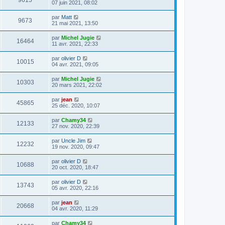
9615
07 juin 2021, 08:02
par
Matt
9673
21 mai 2021, 13:50
par
Michel Jugie
16464
11 avr. 2021, 22:33
par
olivier D
10015
04 avr. 2021, 09:05
par
Michel Jugie
10303
20 mars 2021, 22:02
par
jean
45865
25 déc. 2020, 10:07
par
Chamy34
12133
27 nov. 2020, 22:39
par
Uncle Jim
12232
19 nov. 2020, 09:47
par
olivier D
10688
20 oct. 2020, 18:47
par
olivier D
13743
05 avr. 2020, 22:16
par
jean
20668
04 avr. 2020, 11:29
par
Chamy34