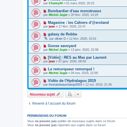
par
Chamy34
» 01 mars 2020, 20:22
Bombardier d'eau monstrueux
par
Michel Jugie
» 20 févr. 2020, 14:29
Magasine : les Cahiers d'@eroland
par
jean
» 17 févr. 2020, 22:47
galaxy de Robbe
par
olivier D
» 12 févr. 2020, 10:51
Goose savoyard
par
Michel Jugie
» 13 janv. 2020, 22:08
[Vidéo] : RES au Mas par Laurent
par
jean
» 07 janv. 2020, 08:09
Le remorqueur remorqué !
par
Michel Jugie
» 04 nov. 2019, 22:58
Vidéo de l'Hydralagou 2019
par
thomasbeauchamp2003
» 12 oct. 2019, 21:36
Nouveau sujet
Revenir à l’accueil du forum
PERMISSIONS DU FORUM
Vous
ne pouvez pas
publier de nouveaux sujets dans ce forum
Vous
ne pouvez pas
répondre aux sujets dans ce forum