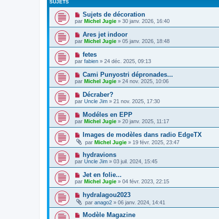
SUJETS
Sujets de décoration
par
Michel Jugie
» 30 janv. 2026, 16:40
Ares jet indoor
par
Michel Jugie
» 05 janv. 2026, 18:48
fetes
par
fabien
» 24 déc. 2025, 09:13
Cami Punyostri dépronades...
par
Michel Jugie
» 24 nov. 2025, 10:06
Décraber?
par
Uncle Jim
» 21 nov. 2025, 17:30
Modéles en EPP
par
Michel Jugie
» 20 janv. 2025, 11:17
Images de modèles dans radio EdgeTX
par
Michel Jugie
» 19 févr. 2025, 23:47
hydravions
par
Uncle Jim
» 03 juil. 2024, 15:45
Jet en folie...
par
Michel Jugie
» 04 févr. 2023, 22:15
hydralagou2023
par
anago2
» 06 janv. 2024, 14:41
Modèle Magazine