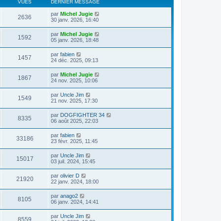
VUES
DERNIER MESSAGE
par
Michel Jugie
2636
30 janv. 2026, 16:40
par
Michel Jugie
1592
05 janv. 2026, 18:48
par
fabien
1457
24 déc. 2025, 09:13
par
Michel Jugie
1867
24 nov. 2025, 10:06
par
Uncle Jim
1549
21 nov. 2025, 17:30
par
DOGFIGHTER 34
8335
06 août 2025, 22:03
par
fabien
33186
23 févr. 2025, 11:45
par
Uncle Jim
15017
03 juil. 2024, 15:45
par
olivier D
21920
22 janv. 2024, 18:00
par
anago2
8105
06 janv. 2024, 14:41
par
Uncle Jim
8559