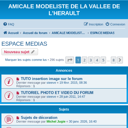
AMICALE MODELISTE DE LA VALLEE DE
L'HERAULT
FAQ
Inscription
Connexion
Accueil
Accueil du forum
AMICALE MODELISTE DE LA VALLEE DE L'HERAULT
ESPACE MEDIAS
ESPACE MEDIAS
Nouveau sujet
Page
1
sur
8
1
2
3
4
5
8
Su
Marquer les sujets comme lus
• 296 sujets
…
Annonces
TUTO insertion image sur le forum
Dernier message par
steeve
«
19 févr. 2015, 08:36
Réponses :
1
TUTORIEL PHOTO ET VIDEO DU FORUM
Dernier message par
steeve
«
28 juin 2011, 14:47
Réponses :
1
Sujets
Sujets de décoration
Dernier message par
Michel Jugie
«
30 janv. 2026, 16:40