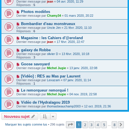
Dernier message par
jean
«
04 avr. 2020, 11:29
Réponses :
5
Photos modèles
Dernier message par
Chamy34
«
01 mars 2020, 20:22
Bombardier d'eau monstrueux
Dernier message par
Uncle Jim
«
21 févr. 2020, 11:10
Réponses :
6
Magasine : les Cahiers d'@eroland
Dernier message par
jean
«
17 févr. 2020, 22:47
galaxy de Robbe
Dernier message par
olivier D
«
13 févr. 2020, 10:18
Réponses :
3
Goose savoyard
Dernier message par
Michel Jugie
«
13 janv. 2020, 22:08
[Vidéo] : RES au Mas par Laurent
Dernier message par
Lexazam
«
07 janv. 2020, 11:14
Réponses :
1
Le remorqueur remorqué !
Dernier message par
Michel Jugie
«
04 nov. 2019, 22:58
Vidéo de l'Hydralagou 2019
Dernier message par
thomasbeauchamp2003
«
12 oct. 2019, 21:36
Nouveau sujet
Page
1
sur
8
1
2
3
4
5
8
Su
Marquer les sujets comme lus
• 296 sujets
…