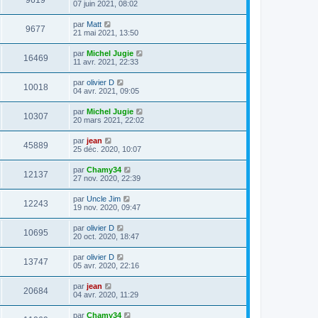
9619
07 juin 2021, 08:02
par
Matt
9677
21 mai 2021, 13:50
par
Michel Jugie
16469
11 avr. 2021, 22:33
par
olivier D
10018
04 avr. 2021, 09:05
par
Michel Jugie
10307
20 mars 2021, 22:02
par
jean
45889
25 déc. 2020, 10:07
par
Chamy34
12137
27 nov. 2020, 22:39
par
Uncle Jim
12243
19 nov. 2020, 09:47
par
olivier D
10695
20 oct. 2020, 18:47
par
olivier D
13747
05 avr. 2020, 22:16
par
jean
20684
04 avr. 2020, 11:29
par
Chamy34