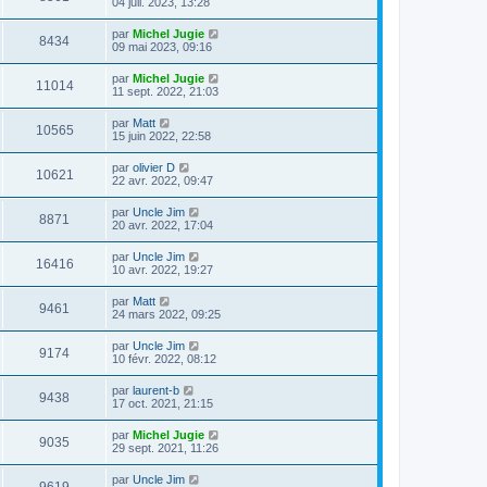
04 juil. 2023, 13:28
par
Michel Jugie
8434
09 mai 2023, 09:16
par
Michel Jugie
11014
11 sept. 2022, 21:03
par
Matt
10565
15 juin 2022, 22:58
par
olivier D
10621
22 avr. 2022, 09:47
par
Uncle Jim
8871
20 avr. 2022, 17:04
par
Uncle Jim
16416
10 avr. 2022, 19:27
par
Matt
9461
24 mars 2022, 09:25
par
Uncle Jim
9174
10 févr. 2022, 08:12
par
laurent-b
9438
17 oct. 2021, 21:15
par
Michel Jugie
9035
29 sept. 2021, 11:26
par
Uncle Jim