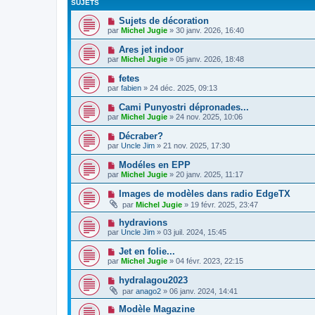
SUJETS
Sujets de décoration
par
Michel Jugie
» 30 janv. 2026, 16:40
Ares jet indoor
par
Michel Jugie
» 05 janv. 2026, 18:48
fetes
par
fabien
» 24 déc. 2025, 09:13
Cami Punyostri dépronades...
par
Michel Jugie
» 24 nov. 2025, 10:06
Décraber?
par
Uncle Jim
» 21 nov. 2025, 17:30
Modéles en EPP
par
Michel Jugie
» 20 janv. 2025, 11:17
Images de modèles dans radio EdgeTX
par
Michel Jugie
» 19 févr. 2025, 23:47
hydravions
par
Uncle Jim
» 03 juil. 2024, 15:45
Jet en folie...
par
Michel Jugie
» 04 févr. 2023, 22:15
hydralagou2023
par
anago2
» 06 janv. 2024, 14:41
Modèle Magazine