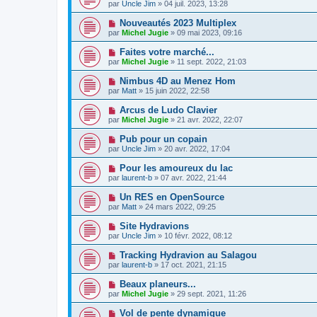
par
Uncle Jim
» 04 juil. 2023, 13:28
Nouveautés 2023 Multiplex
par
Michel Jugie
» 09 mai 2023, 09:16
Faites votre marché...
par
Michel Jugie
» 11 sept. 2022, 21:03
Nimbus 4D au Menez Hom
par
Matt
» 15 juin 2022, 22:58
Arcus de Ludo Clavier
par
Michel Jugie
» 21 avr. 2022, 22:07
Pub pour un copain
par
Uncle Jim
» 20 avr. 2022, 17:04
Pour les amoureux du lac
par
laurent-b
» 07 avr. 2022, 21:44
Un RES en OpenSource
par
Matt
» 24 mars 2022, 09:25
Site Hydravions
par
Uncle Jim
» 10 févr. 2022, 08:12
Tracking Hydravion au Salagou
par
laurent-b
» 17 oct. 2021, 21:15
Beaux planeurs...
par
Michel Jugie
» 29 sept. 2021, 11:26
Vol de pente dynamique