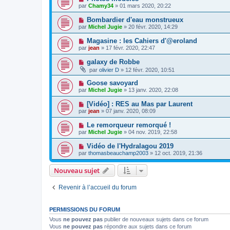
par
Chamy34
» 01 mars 2020, 20:22
Bombardier d'eau monstrueux
par
Michel Jugie
» 20 févr. 2020, 14:29
Magasine : les Cahiers d'@eroland
par
jean
» 17 févr. 2020, 22:47
galaxy de Robbe
par
olivier D
» 12 févr. 2020, 10:51
Goose savoyard
par
Michel Jugie
» 13 janv. 2020, 22:08
[Vidéo] : RES au Mas par Laurent
par
jean
» 07 janv. 2020, 08:09
Le remorqueur remorqué !
par
Michel Jugie
» 04 nov. 2019, 22:58
Vidéo de l'Hydralagou 2019
par
thomasbeauchamp2003
» 12 oct. 2019, 21:36
Nouveau sujet
Revenir à l’accueil du forum
PERMISSIONS DU FORUM
Vous
ne pouvez pas
publier de nouveaux sujets dans ce forum
Vous
ne pouvez pas
répondre aux sujets dans ce forum