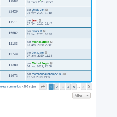
11069
01 mars 2020, 20:22
par
Uncle Jim
22429
21 févr. 2020, 11:10
par
jean
11511
17 févr. 2020, 22:47
par
olivier D
16682
13 févr. 2020, 10:18
par
Michel Jugie
12183
13 janv. 2020, 22:08
par
Lexazam
13749
07 janv. 2020, 11:14
par
Michel Jugie
11380
04 nov. 2019, 22:58
par
thomasbeauchamp2003
11673
12 oct. 2019, 21:36
Page
1
sur
8
1
2
3
4
5
8
Suivant
sujets comme lus
• 296 sujets
…
Aller