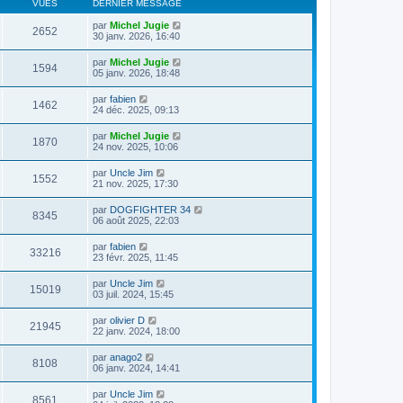
VUES
DERNIER MESSAGE
par
Michel Jugie
2652
30 janv. 2026, 16:40
par
Michel Jugie
1594
05 janv. 2026, 18:48
par
fabien
1462
24 déc. 2025, 09:13
par
Michel Jugie
1870
24 nov. 2025, 10:06
par
Uncle Jim
1552
21 nov. 2025, 17:30
par
DOGFIGHTER 34
8345
06 août 2025, 22:03
par
fabien
33216
23 févr. 2025, 11:45
par
Uncle Jim
15019
03 juil. 2024, 15:45
par
olivier D
21945
22 janv. 2024, 18:00
par
anago2
8108
06 janv. 2024, 14:41
par
Uncle Jim
8561