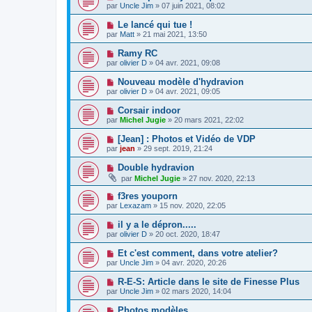
par
Uncle Jim
» 07 juin 2021, 08:02
Le lancé qui tue !
par
Matt
» 21 mai 2021, 13:50
Ramy RC
par
olivier D
» 04 avr. 2021, 09:08
Nouveau modèle d'hydravion
par
olivier D
» 04 avr. 2021, 09:05
Corsair indoor
par
Michel Jugie
» 20 mars 2021, 22:02
[Jean] : Photos et Vidéo de VDP
par
jean
» 29 sept. 2019, 21:24
Double hydravion
par
Michel Jugie
» 27 nov. 2020, 22:13
f3res youporn
par
Lexazam
» 15 nov. 2020, 22:05
il y a le dépron.....
par
olivier D
» 20 oct. 2020, 18:47
Et c'est comment, dans votre atelier?
par
Uncle Jim
» 04 avr. 2020, 20:26
R-E-S: Article dans le site de Finesse Plus
par
Uncle Jim
» 02 mars 2020, 14:04
Photos modèles