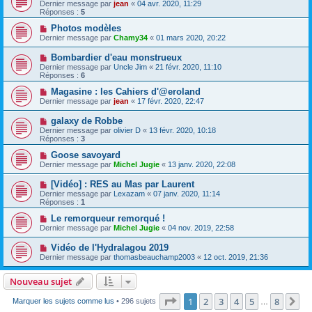
Dernier message par
jean
«
04 avr. 2020, 11:29
Réponses :
5
Photos modèles
Dernier message par
Chamy34
«
01 mars 2020, 20:22
Bombardier d'eau monstrueux
Dernier message par
Uncle Jim
«
21 févr. 2020, 11:10
Réponses :
6
Magasine : les Cahiers d'@eroland
Dernier message par
jean
«
17 févr. 2020, 22:47
galaxy de Robbe
Dernier message par
olivier D
«
13 févr. 2020, 10:18
Réponses :
3
Goose savoyard
Dernier message par
Michel Jugie
«
13 janv. 2020, 22:08
[Vidéo] : RES au Mas par Laurent
Dernier message par
Lexazam
«
07 janv. 2020, 11:14
Réponses :
1
Le remorqueur remorqué !
Dernier message par
Michel Jugie
«
04 nov. 2019, 22:58
Vidéo de l'Hydralagou 2019
Dernier message par
thomasbeauchamp2003
«
12 oct. 2019, 21:36
Nouveau sujet
Page
1
sur
8
1
2
3
4
5
8
Su
Marquer les sujets comme lus
• 296 sujets
…