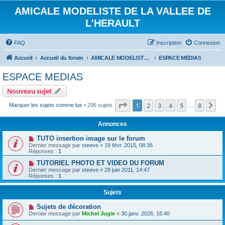
AMICALE MODELISTE DE LA VALLEE DE
L'HERAULT
FAQ
Inscription
Connexion
Accueil
Accueil du forum
AMICALE MODELISTE DE LA VALLEE DE L'HERAULT
ESPACE MEDIAS
ESPACE MEDIAS
Nouveau sujet
Page
1
sur
8
1
2
3
4
5
8
Su
Marquer les sujets comme lus
• 296 sujets
…
Annonces
TUTO insertion image sur le forum
Dernier message par
steeve
«
19 févr. 2015, 08:36
Réponses :
1
TUTORIEL PHOTO ET VIDEO DU FORUM
Dernier message par
steeve
«
28 juin 2011, 14:47
Réponses :
1
Sujets
Sujets de décoration
Dernier message par
Michel Jugie
«
30 janv. 2026, 16:40