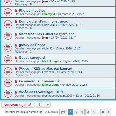
Dernier message par
jean
«
04 avr. 2020, 11:29
Réponses :
5
Photos modèles
Dernier message par
Chamy34
«
01 mars 2020, 20:22
Bombardier d'eau monstrueux
Dernier message par
Uncle Jim
«
21 févr. 2020, 11:10
Réponses :
6
Magasine : les Cahiers d'@eroland
Dernier message par
jean
«
17 févr. 2020, 22:47
galaxy de Robbe
Dernier message par
olivier D
«
13 févr. 2020, 10:18
Réponses :
3
Goose savoyard
Dernier message par
Michel Jugie
«
13 janv. 2020, 22:08
[Vidéo] : RES au Mas par Laurent
Dernier message par
Lexazam
«
07 janv. 2020, 11:14
Réponses :
1
Le remorqueur remorqué !
Dernier message par
Michel Jugie
«
04 nov. 2019, 22:58
Vidéo de l'Hydralagou 2019
Dernier message par
thomasbeauchamp2003
«
12 oct. 2019, 21:36
Nouveau sujet
Page
1
sur
8
1
2
3
4
5
8
Su
Marquer les sujets comme lus
• 296 sujets
…