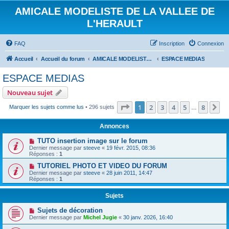
AMICALE MODELISTE DE LA VALLEE DE
L'HERAULT
FAQ
Inscription
Connexion
Accueil
Accueil du forum
AMICALE MODELISTE DE LA VALLEE DE L'HERAULT
ESPACE MEDIAS
ESPACE MEDIAS
Nouveau sujet
Page
1
sur
8
1
2
3
4
5
8
Su
Marquer les sujets comme lus
• 296 sujets
…
Annonces
TUTO insertion image sur le forum
Dernier message par
steeve
«
19 févr. 2015, 08:36
Réponses :
1
TUTORIEL PHOTO ET VIDEO DU FORUM
Dernier message par
steeve
«
28 juin 2011, 14:47
Réponses :
1
Sujets
Sujets de décoration
Dernier message par
Michel Jugie
«
30 janv. 2026, 16:40