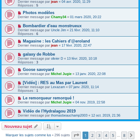
Dernier message par
jean
«
04 avr. 2020, 11:29
Réponses :
5
Photos modèles
Dernier message par
Chamy34
«
01 mars 2020, 20:22
Bombardier d'eau monstrueux
Dernier message par
Uncle Jim
«
21 févr. 2020, 11:10
Réponses :
6
Magasine : les Cahiers d'@eroland
Dernier message par
jean
«
17 févr. 2020, 22:47
galaxy de Robbe
Dernier message par
olivier D
«
13 févr. 2020, 10:18
Réponses :
3
Goose savoyard
Dernier message par
Michel Jugie
«
13 janv. 2020, 22:08
[Vidéo] : RES au Mas par Laurent
Dernier message par
Lexazam
«
07 janv. 2020, 11:14
Réponses :
1
Le remorqueur remorqué !
Dernier message par
Michel Jugie
«
04 nov. 2019, 22:58
Vidéo de l'Hydralagou 2019
Dernier message par
thomasbeauchamp2003
«
12 oct. 2019, 21:36
Nouveau sujet
Page
1
sur
8
1
2
3
4
5
8
Su
Marquer les sujets comme lus
• 296 sujets
…