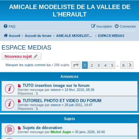
AMICALE MODELISTE DE LA VALLEE DE
L'HERAULT
FAQ
Inscription
Connexion
Accueil
Accueil du forum
AMICALE MODELISTE DE LA VALLEE DE L'HERAULT
ESPACE MEDIAS
ESPACE MEDIAS
Nouveau sujet
Page
1
sur
8
1
2
3
4
5
8
Su
Marquer les sujets comme lus
• 296 sujets
…
Annonces
TUTO insertion image sur le forum
Dernier message par
steeve
«
19 févr. 2015, 08:36
Réponses :
1
TUTORIEL PHOTO ET VIDEO DU FORUM
Dernier message par
steeve
«
28 juin 2011, 14:47
Réponses :
1
Sujets
Sujets de décoration
Dernier message par
Michel Jugie
«
30 janv. 2026, 16:40