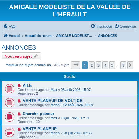
AMICALE MODELISTE DE LA VALLEE DE
L'HERAULT
FAQ
Inscription
Connexion
Accueil
Accueil du forum
AMICALE MODELISTE DE LA VALLEE DE L'HERAULT
ANNONCES
ANNONCES
Nouveau sujet
Page
1
sur
8
1
2
3
4
5
8
Su
Marquer les sujets comme lus
• 316 sujets
…
Sujets
AILE
Dernier message par
Matt
«
06 août 2026, 15:07
Réponses :
2
VENTE PLANEUR DE VOLTIGE
Dernier message par
fabien
«
02 août 2026, 19:59
Cherche planeur
Dernier message par
Matt
«
19 juil. 2026, 17:19
Réponses :
10
VENTE PLANEUR
Dernier message par
fabien
«
28 juin 2026, 07:33
Réponses :
1