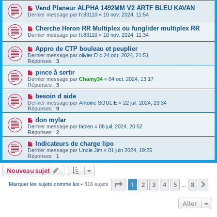
Vend Planeur ALPHA 1492MM V2 ARTF BLEU KAVAN
Dernier message par
h.83110
«
10 nov. 2024, 11:54
Cherche Heron RR Multiplex ou funglider multiplex RR
Dernier message par
h.83110
«
10 nov. 2024, 11:34
Appro de CTP bouleau et peuplier
Dernier message par
olivier D
«
24 oct. 2024, 21:51
Réponses :
3
pince à sertir
Dernier message par
Chamy34
«
04 oct. 2024, 13:17
Réponses :
3
besoin d aide
Dernier message par
Antoine SOULIE
«
22 juil. 2024, 23:34
Réponses :
9
don mylar
Dernier message par
fabien
«
08 juil. 2024, 20:52
Réponses :
2
Indicateurs de charge lipo
Dernier message par
Uncle Jim
«
01 juin 2024, 19:25
Réponses :
1
Nouveau sujet
Page
1
sur
8
1
2
3
4
5
8
Su
Marquer les sujets comme lus
• 316 sujets
…
Aller