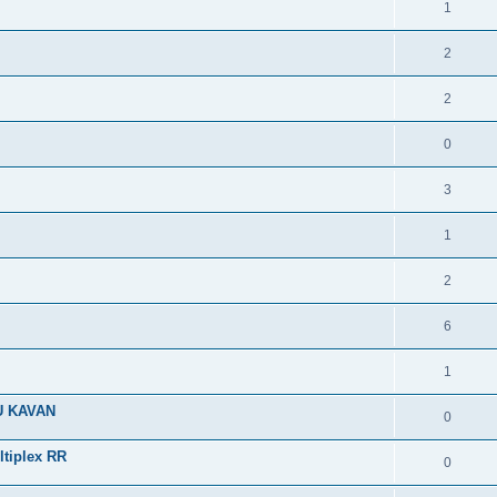
1
2
2
0
3
1
2
6
1
U KAVAN
0
ltiplex RR
0