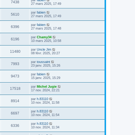
par
fabien
7438
27 mars 2025, 17:49
par
fabien
5610
27 mars 2025, 17:49
par
fabien
6396
27 mars 2025, 17:48
par
Chamy34
6196
10 mars 2025, 10:58
par
Uncle Jim
11480
08 févr. 2025, 20:27
par
toussaint
7993
23 janv. 2025, 15:26
par
fabien
9473
15 janv. 2025, 15:29
par
Michel Jugie
17518
17 nov. 2024, 22:21
par
h.83110
8914
10 nov. 2024, 11:58
par
h.83110
6697
10 nov. 2024, 11:54
par
h.83110
6336
10 nov. 2024, 11:34