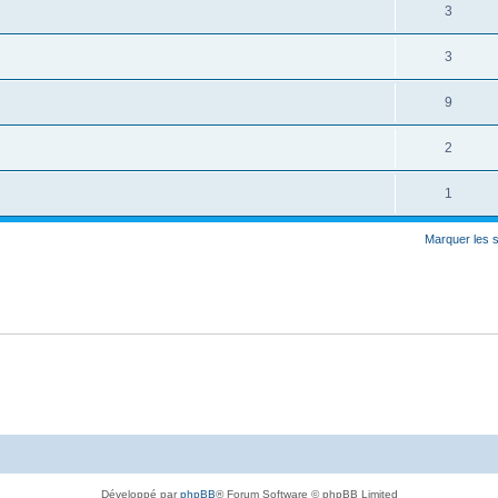
3
3
9
2
1
Marquer les 
Développé par
phpBB
® Forum Software © phpBB Limited