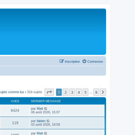
Inscription
Connexion
Page
1
sur
8
1
2
3
4
5
8
Suivant
sujets comme lus
• 316 sujets
…
VUES
DERNIER MESSAGE
par
Matt
6424
06 août 2026, 15:07
par
fabien
119
02 août 2026, 19:59
par
Matt