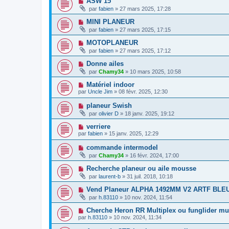
ASW 15
par
fabien
» 27 mars 2025, 17:28
MINI PLANEUR
par
fabien
» 27 mars 2025, 17:15
MOTOPLANEUR
par
fabien
» 27 mars 2025, 17:12
Donne ailes
par
Chamy34
» 10 mars 2025, 10:58
Matériel indoor
par
Uncle Jim
» 08 févr. 2025, 12:30
planeur Swish
par
olivier D
» 18 janv. 2025, 19:12
verriere
par
fabien
» 15 janv. 2025, 12:29
commande intermodel
par
Chamy34
» 16 févr. 2024, 17:00
Recherche planeur ou aile mousse
par
laurent-b
» 31 juil. 2018, 10:18
Vend Planeur ALPHA 1492MM V2 ARTF BLE
par
h.83110
» 10 nov. 2024, 11:54
Cherche Heron RR Multiplex ou funglider mu
par
h.83110
» 10 nov. 2024, 11:34