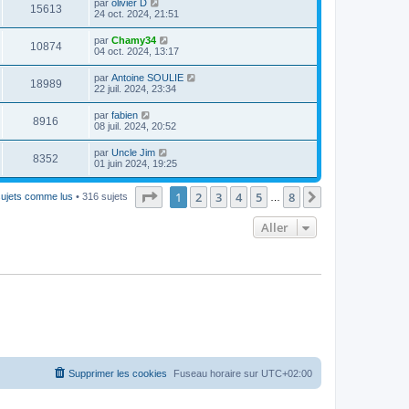
par
olivier D
15613
24 oct. 2024, 21:51
par
Chamy34
10874
04 oct. 2024, 13:17
par
Antoine SOULIE
18989
22 juil. 2024, 23:34
par
fabien
8916
08 juil. 2024, 20:52
par
Uncle Jim
8352
01 juin 2024, 19:25
Page
1
sur
8
1
2
3
4
5
8
Suivant
sujets comme lus
• 316 sujets
…
Aller
Supprimer les cookies
Fuseau horaire sur
UTC+02:00