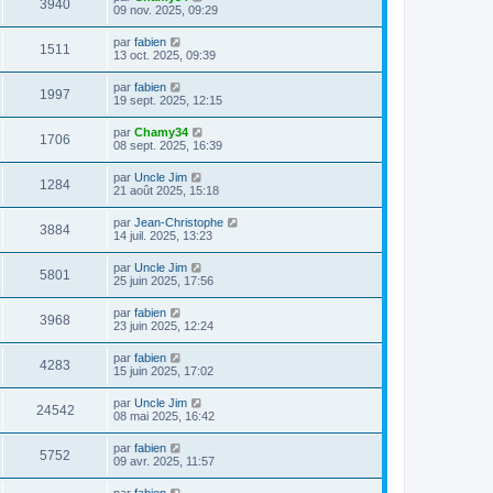
3940
09 nov. 2025, 09:29
par
fabien
1511
13 oct. 2025, 09:39
par
fabien
1997
19 sept. 2025, 12:15
par
Chamy34
1706
08 sept. 2025, 16:39
par
Uncle Jim
1284
21 août 2025, 15:18
par
Jean-Christophe
3884
14 juil. 2025, 13:23
par
Uncle Jim
5801
25 juin 2025, 17:56
par
fabien
3968
23 juin 2025, 12:24
par
fabien
4283
15 juin 2025, 17:02
par
Uncle Jim
24542
08 mai 2025, 16:42
par
fabien
5752
09 avr. 2025, 11:57