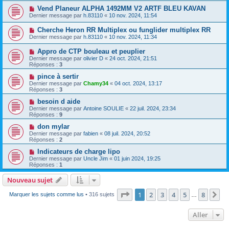
Vend Planeur ALPHA 1492MM V2 ARTF BLEU KAVAN
Dernier message par
h.83110
«
10 nov. 2024, 11:54
Cherche Heron RR Multiplex ou funglider multiplex RR
Dernier message par
h.83110
«
10 nov. 2024, 11:34
Appro de CTP bouleau et peuplier
Dernier message par
olivier D
«
24 oct. 2024, 21:51
Réponses :
3
pince à sertir
Dernier message par
Chamy34
«
04 oct. 2024, 13:17
Réponses :
3
besoin d aide
Dernier message par
Antoine SOULIE
«
22 juil. 2024, 23:34
Réponses :
9
don mylar
Dernier message par
fabien
«
08 juil. 2024, 20:52
Réponses :
2
Indicateurs de charge lipo
Dernier message par
Uncle Jim
«
01 juin 2024, 19:25
Réponses :
1
Nouveau sujet
Page
1
sur
8
1
2
3
4
5
8
Su
Marquer les sujets comme lus
• 316 sujets
…
Aller