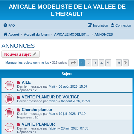
AMICALE MODELISTE DE LA VALLEE DE
L'HERAULT
FAQ
Inscription
Connexion
Accueil
Accueil du forum
AMICALE MODELISTE DE LA VALLEE DE L'HERAULT
ANNONCES
ANNONCES
Nouveau sujet
Page
1
sur
8
1
2
3
4
5
8
Su
Marquer les sujets comme lus
• 316 sujets
…
Sujets
AILE
Dernier message par
Matt
«
06 août 2026, 15:07
Réponses :
2
VENTE PLANEUR DE VOLTIGE
Dernier message par
fabien
«
02 août 2026, 19:59
Cherche planeur
Dernier message par
Matt
«
19 juil. 2026, 17:19
Réponses :
10
VENTE PLANEUR
Dernier message par
fabien
«
28 juin 2026, 07:33
Réponses :
1