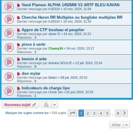
Vend Planeur ALPHA 1492MM V2 ARTF BLEU KAVAN
Dernier message par
h.83110
«
10 nov. 2024, 11:54
Cherche Heron RR Multiplex ou funglider multiplex RR
Dernier message par
h.83110
«
10 nov. 2024, 11:34
Appro de CTP bouleau et peuplier
Dernier message par
olivier D
«
24 oct. 2024, 21:51
Réponses :
3
pince à sertir
Dernier message par
Chamy34
«
04 oct. 2024, 13:17
Réponses :
3
besoin d aide
Dernier message par
Antoine SOULIE
«
22 juil. 2024, 23:34
Réponses :
9
don mylar
Dernier message par
fabien
«
08 juil. 2024, 20:52
Réponses :
2
Indicateurs de charge lipo
Dernier message par
Uncle Jim
«
01 juin 2024, 19:25
Réponses :
1
Nouveau sujet
Page
1
sur
8
1
2
3
4
5
8
Su
Marquer les sujets comme lus
• 316 sujets
…
Aller