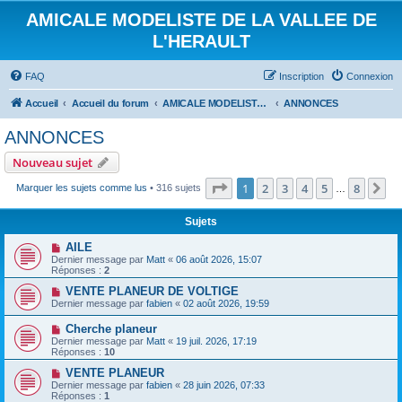
AMICALE MODELISTE DE LA VALLEE DE
L'HERAULT
FAQ
Inscription
Connexion
Accueil
Accueil du forum
AMICALE MODELISTE DE LA VALLEE DE L'HERAULT
ANNONCES
ANNONCES
Nouveau sujet
Page
1
sur
8
1
2
3
4
5
8
Su
Marquer les sujets comme lus
• 316 sujets
…
Sujets
AILE
Dernier message par
Matt
«
06 août 2026, 15:07
Réponses :
2
VENTE PLANEUR DE VOLTIGE
Dernier message par
fabien
«
02 août 2026, 19:59
Cherche planeur
Dernier message par
Matt
«
19 juil. 2026, 17:19
Réponses :
10
VENTE PLANEUR
Dernier message par
fabien
«
28 juin 2026, 07:33
Réponses :
1