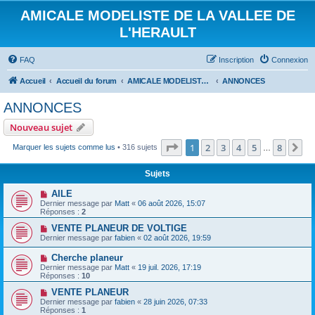
AMICALE MODELISTE DE LA VALLEE DE
L'HERAULT
FAQ
Inscription
Connexion
Accueil
Accueil du forum
AMICALE MODELISTE DE LA VALLEE DE L'HERAULT
ANNONCES
ANNONCES
Nouveau sujet
Page
1
sur
8
1
2
3
4
5
8
Su
Marquer les sujets comme lus
• 316 sujets
…
Sujets
AILE
Dernier message par
Matt
«
06 août 2026, 15:07
Réponses :
2
VENTE PLANEUR DE VOLTIGE
Dernier message par
fabien
«
02 août 2026, 19:59
Cherche planeur
Dernier message par
Matt
«
19 juil. 2026, 17:19
Réponses :
10
VENTE PLANEUR
Dernier message par
fabien
«
28 juin 2026, 07:33
Réponses :
1