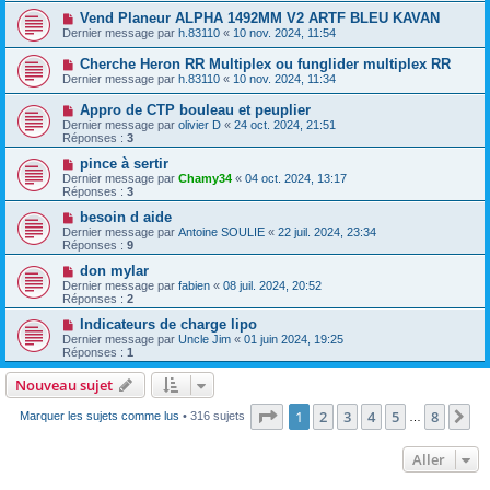
Vend Planeur ALPHA 1492MM V2 ARTF BLEU KAVAN
Dernier message par
h.83110
«
10 nov. 2024, 11:54
Cherche Heron RR Multiplex ou funglider multiplex RR
Dernier message par
h.83110
«
10 nov. 2024, 11:34
Appro de CTP bouleau et peuplier
Dernier message par
olivier D
«
24 oct. 2024, 21:51
Réponses :
3
pince à sertir
Dernier message par
Chamy34
«
04 oct. 2024, 13:17
Réponses :
3
besoin d aide
Dernier message par
Antoine SOULIE
«
22 juil. 2024, 23:34
Réponses :
9
don mylar
Dernier message par
fabien
«
08 juil. 2024, 20:52
Réponses :
2
Indicateurs de charge lipo
Dernier message par
Uncle Jim
«
01 juin 2024, 19:25
Réponses :
1
Nouveau sujet
Page
1
sur
8
1
2
3
4
5
8
Su
Marquer les sujets comme lus
• 316 sujets
…
Aller