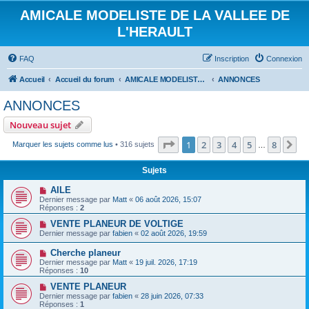
AMICALE MODELISTE DE LA VALLEE DE
L'HERAULT
FAQ
Inscription
Connexion
Accueil
Accueil du forum
AMICALE MODELISTE DE LA VALLEE DE L'HERAULT
ANNONCES
ANNONCES
Nouveau sujet
Page
1
sur
8
1
2
3
4
5
8
Su
Marquer les sujets comme lus
• 316 sujets
…
Sujets
AILE
Dernier message par
Matt
«
06 août 2026, 15:07
Réponses :
2
VENTE PLANEUR DE VOLTIGE
Dernier message par
fabien
«
02 août 2026, 19:59
Cherche planeur
Dernier message par
Matt
«
19 juil. 2026, 17:19
Réponses :
10
VENTE PLANEUR
Dernier message par
fabien
«
28 juin 2026, 07:33
Réponses :
1