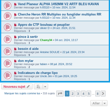
Vend Planeur ALPHA 1492MM V2 ARTF BLEU KAVAN
Dernier message par
h.83110
«
10 nov. 2024, 11:54
Cherche Heron RR Multiplex ou funglider multiplex RR
Dernier message par
h.83110
«
10 nov. 2024, 11:34
Appro de CTP bouleau et peuplier
Dernier message par
olivier D
«
24 oct. 2024, 21:51
Réponses :
3
pince à sertir
Dernier message par
Chamy34
«
04 oct. 2024, 13:17
Réponses :
3
besoin d aide
Dernier message par
Antoine SOULIE
«
22 juil. 2024, 23:34
Réponses :
9
don mylar
Dernier message par
fabien
«
08 juil. 2024, 20:52
Réponses :
2
Indicateurs de charge lipo
Dernier message par
Uncle Jim
«
01 juin 2024, 19:25
Réponses :
1
Nouveau sujet
Page
1
sur
8
1
2
3
4
5
8
Su
Marquer les sujets comme lus
• 316 sujets
…
Aller