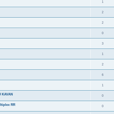
1
2
2
0
3
1
2
6
1
U KAVAN
0
ltiplex RR
0