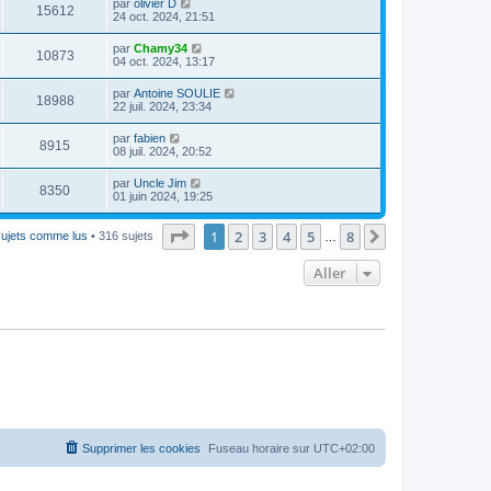
par
olivier D
15612
24 oct. 2024, 21:51
par
Chamy34
10873
04 oct. 2024, 13:17
par
Antoine SOULIE
18988
22 juil. 2024, 23:34
par
fabien
8915
08 juil. 2024, 20:52
par
Uncle Jim
8350
01 juin 2024, 19:25
Page
1
sur
8
1
2
3
4
5
8
Suivant
sujets comme lus
• 316 sujets
…
Aller
Supprimer les cookies
Fuseau horaire sur
UTC+02:00