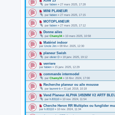
ASW 15
par
fabien
» 27 mars 2025, 17:28
MINI PLANEUR
par
fabien
» 27 mars 2025, 17:15
MOTOPLANEUR
par
fabien
» 27 mars 2025, 17:12
Donne ailes
par
Chamy34
» 10 mars 2025, 10:58
Matériel indoor
par
Uncle Jim
» 08 févr. 2025, 12:30
planeur Swish
par
olivier D
» 18 janv. 2025, 19:12
verriere
par
fabien
» 15 janv. 2025, 12:29
commande intermodel
par
Chamy34
» 16 févr. 2024, 17:00
Recherche planeur ou aile mousse
par
laurent-b
» 31 juil. 2018, 10:18
Vend Planeur ALPHA 1492MM V2 ARTF BLE
par
h.83110
» 10 nov. 2024, 11:54
Cherche Heron RR Multiplex ou funglider mu
par
h.83110
» 10 nov. 2024, 11:34