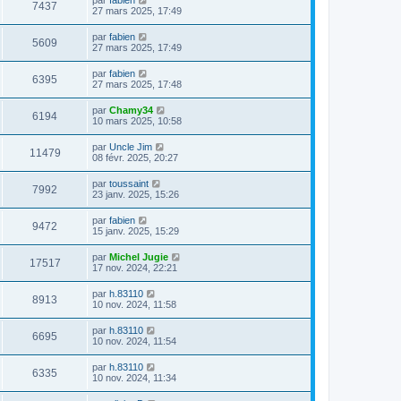
par
fabien
7437
27 mars 2025, 17:49
par
fabien
5609
27 mars 2025, 17:49
par
fabien
6395
27 mars 2025, 17:48
par
Chamy34
6194
10 mars 2025, 10:58
par
Uncle Jim
11479
08 févr. 2025, 20:27
par
toussaint
7992
23 janv. 2025, 15:26
par
fabien
9472
15 janv. 2025, 15:29
par
Michel Jugie
17517
17 nov. 2024, 22:21
par
h.83110
8913
10 nov. 2024, 11:58
par
h.83110
6695
10 nov. 2024, 11:54
par
h.83110
6335
10 nov. 2024, 11:34