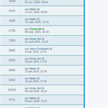
3939
09 nov. 2025, 09:29
par
fabien
1510
13 oct. 2025, 09:39
par
fabien
1996
19 sept. 2025, 12:15
par
Chamy34
1705
08 sept. 2025, 16:39
par
Uncle Jim
1283
21 août 2025, 15:18
par
Jean-Christophe
3882
14 juil. 2025, 13:23
par
Uncle Jim
5800
25 juin 2025, 17:56
par
fabien
3966
23 juin 2025, 12:24
par
fabien
4282
15 juin 2025, 17:02
par
Uncle Jim
24541
08 mai 2025, 16:42
par
fabien
5751
09 avr. 2025, 11:57