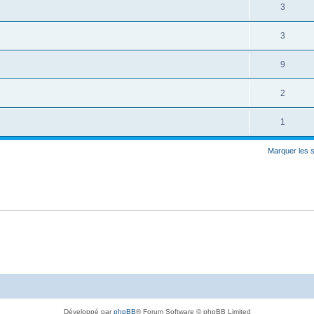
3
3
9
2
1
Marquer les 
Développé par
phpBB
® Forum Software © phpBB Limited