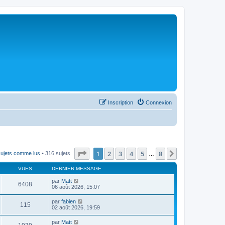
Inscription
Connexion
Page
1
sur
8
1
2
3
4
5
8
Suivant
sujets comme lus
• 316 sujets
…
VUES
DERNIER MESSAGE
par
Matt
6408
06 août 2026, 15:07
par
fabien
115
02 août 2026, 19:59
par
Matt