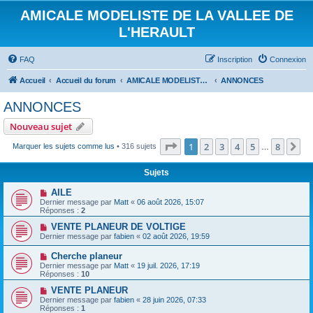
AMICALE MODELISTE DE LA VALLEE DE
L'HERAULT
FAQ
Inscription
Connexion
Accueil
Accueil du forum
AMICALE MODELISTE DE LA VALLEE DE L'HERAULT
ANNONCES
ANNONCES
Nouveau sujet
Page
1
sur
8
1
2
3
4
5
8
Su
Marquer les sujets comme lus
• 316 sujets
…
Sujets
AILE
Dernier message par
Matt
«
06 août 2026, 15:07
Réponses :
2
VENTE PLANEUR DE VOLTIGE
Dernier message par
fabien
«
02 août 2026, 19:59
Cherche planeur
Dernier message par
Matt
«
19 juil. 2026, 17:19
Réponses :
10
VENTE PLANEUR
Dernier message par
fabien
«
28 juin 2026, 07:33
Réponses :
1