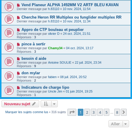
Vend Planeur ALPHA 1492MM V2 ARTF BLEU KAVAN
Dernier message par
h.83110
«
10 nov. 2024, 11:54
Cherche Heron RR Multiplex ou funglider multiplex RR
Dernier message par
h.83110
«
10 nov. 2024, 11:34
Appro de CTP bouleau et peuplier
Dernier message par
olivier D
«
24 oct. 2024, 21:51
Réponses :
3
pince à sertir
Dernier message par
Chamy34
«
04 oct. 2024, 13:17
Réponses :
3
besoin d aide
Dernier message par
Antoine SOULIE
«
22 juil. 2024, 23:34
Réponses :
9
don mylar
Dernier message par
fabien
«
08 juil. 2024, 20:52
Réponses :
2
Indicateurs de charge lipo
Dernier message par
Uncle Jim
«
01 juin 2024, 19:25
Réponses :
1
Nouveau sujet
Page
1
sur
8
1
2
3
4
5
8
Su
Marquer les sujets comme lus
• 316 sujets
…
Aller