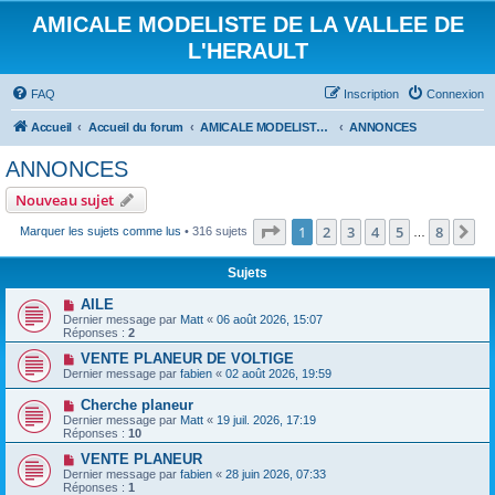
AMICALE MODELISTE DE LA VALLEE DE
L'HERAULT
FAQ
Inscription
Connexion
Accueil
Accueil du forum
AMICALE MODELISTE DE LA VALLEE DE L'HERAULT
ANNONCES
ANNONCES
Nouveau sujet
Page
1
sur
8
1
2
3
4
5
8
Su
Marquer les sujets comme lus
• 316 sujets
…
Sujets
AILE
Dernier message par
Matt
«
06 août 2026, 15:07
Réponses :
2
VENTE PLANEUR DE VOLTIGE
Dernier message par
fabien
«
02 août 2026, 19:59
Cherche planeur
Dernier message par
Matt
«
19 juil. 2026, 17:19
Réponses :
10
VENTE PLANEUR
Dernier message par
fabien
«
28 juin 2026, 07:33
Réponses :
1