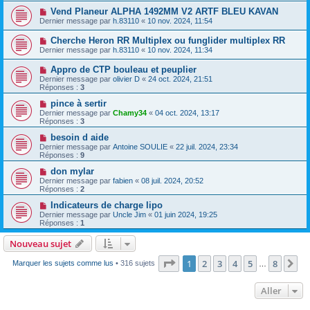
Vend Planeur ALPHA 1492MM V2 ARTF BLEU KAVAN
Dernier message par
h.83110
«
10 nov. 2024, 11:54
Cherche Heron RR Multiplex ou funglider multiplex RR
Dernier message par
h.83110
«
10 nov. 2024, 11:34
Appro de CTP bouleau et peuplier
Dernier message par
olivier D
«
24 oct. 2024, 21:51
Réponses :
3
pince à sertir
Dernier message par
Chamy34
«
04 oct. 2024, 13:17
Réponses :
3
besoin d aide
Dernier message par
Antoine SOULIE
«
22 juil. 2024, 23:34
Réponses :
9
don mylar
Dernier message par
fabien
«
08 juil. 2024, 20:52
Réponses :
2
Indicateurs de charge lipo
Dernier message par
Uncle Jim
«
01 juin 2024, 19:25
Réponses :
1
Nouveau sujet
Page
1
sur
8
1
2
3
4
5
8
Su
Marquer les sujets comme lus
• 316 sujets
…
Aller