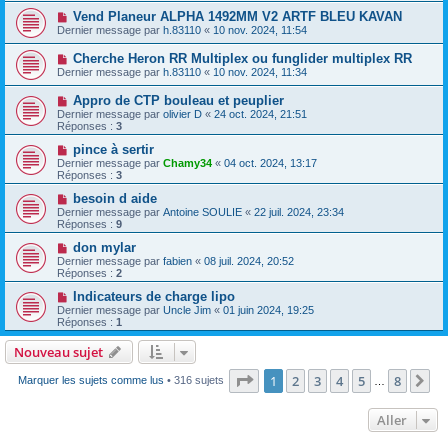
Vend Planeur ALPHA 1492MM V2 ARTF BLEU KAVAN
Dernier message par
h.83110
«
10 nov. 2024, 11:54
Cherche Heron RR Multiplex ou funglider multiplex RR
Dernier message par
h.83110
«
10 nov. 2024, 11:34
Appro de CTP bouleau et peuplier
Dernier message par
olivier D
«
24 oct. 2024, 21:51
Réponses :
3
pince à sertir
Dernier message par
Chamy34
«
04 oct. 2024, 13:17
Réponses :
3
besoin d aide
Dernier message par
Antoine SOULIE
«
22 juil. 2024, 23:34
Réponses :
9
don mylar
Dernier message par
fabien
«
08 juil. 2024, 20:52
Réponses :
2
Indicateurs de charge lipo
Dernier message par
Uncle Jim
«
01 juin 2024, 19:25
Réponses :
1
Nouveau sujet
Page
1
sur
8
1
2
3
4
5
8
Su
Marquer les sujets comme lus
• 316 sujets
…
Aller