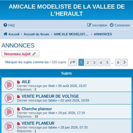
AMICALE MODELISTE DE LA VALLEE DE
L'HERAULT
FAQ
Inscription
Connexion
Accueil
Accueil du forum
AMICALE MODELISTE DE LA VALLEE DE L'HERAULT
ANNONCES
ANNONCES
Nouveau sujet
Page
1
sur
8
1
2
3
4
5
8
Su
Marquer les sujets comme lus
• 316 sujets
…
Sujets
AILE
Dernier message par
Matt
«
06 août 2026, 15:07
Réponses :
2
VENTE PLANEUR DE VOLTIGE
Dernier message par
fabien
«
02 août 2026, 19:59
Cherche planeur
Dernier message par
Matt
«
19 juil. 2026, 17:19
Réponses :
10
VENTE PLANEUR
Dernier message par
fabien
«
28 juin 2026, 07:33
Réponses :
1