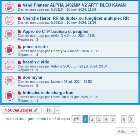
Vend Planeur ALPHA 1492MM V2 ARTF BLEU KAVAN
Dernier message par
h.83110
«
10 nov. 2024, 11:54
Cherche Heron RR Multiplex ou funglider multiplex RR
Dernier message par
h.83110
«
10 nov. 2024, 11:34
Appro de CTP bouleau et peuplier
Dernier message par
olivier D
«
24 oct. 2024, 21:51
Réponses :
3
pince à sertir
Dernier message par
Chamy34
«
04 oct. 2024, 13:17
Réponses :
3
besoin d aide
Dernier message par
Antoine SOULIE
«
22 juil. 2024, 23:34
Réponses :
9
don mylar
Dernier message par
fabien
«
08 juil. 2024, 20:52
Réponses :
2
Indicateurs de charge lipo
Dernier message par
Uncle Jim
«
01 juin 2024, 19:25
Réponses :
1
Nouveau sujet
Page
1
sur
8
1
2
3
4
5
8
Su
Marquer les sujets comme lus
• 316 sujets
…
Aller