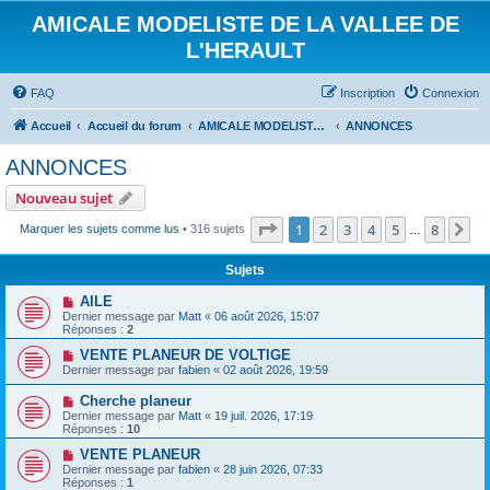
AMICALE MODELISTE DE LA VALLEE DE
L'HERAULT
FAQ
Inscription
Connexion
Accueil
Accueil du forum
AMICALE MODELISTE DE LA VALLEE DE L'HERAULT
ANNONCES
ANNONCES
Nouveau sujet
Page
1
sur
8
1
2
3
4
5
8
Su
Marquer les sujets comme lus
• 316 sujets
…
Sujets
AILE
Dernier message par
Matt
«
06 août 2026, 15:07
Réponses :
2
VENTE PLANEUR DE VOLTIGE
Dernier message par
fabien
«
02 août 2026, 19:59
Cherche planeur
Dernier message par
Matt
«
19 juil. 2026, 17:19
Réponses :
10
VENTE PLANEUR
Dernier message par
fabien
«
28 juin 2026, 07:33
Réponses :
1