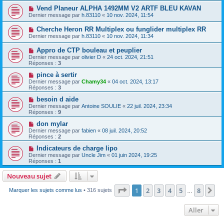
Vend Planeur ALPHA 1492MM V2 ARTF BLEU KAVAN
Dernier message par
h.83110
«
10 nov. 2024, 11:54
Cherche Heron RR Multiplex ou funglider multiplex RR
Dernier message par
h.83110
«
10 nov. 2024, 11:34
Appro de CTP bouleau et peuplier
Dernier message par
olivier D
«
24 oct. 2024, 21:51
Réponses :
3
pince à sertir
Dernier message par
Chamy34
«
04 oct. 2024, 13:17
Réponses :
3
besoin d aide
Dernier message par
Antoine SOULIE
«
22 juil. 2024, 23:34
Réponses :
9
don mylar
Dernier message par
fabien
«
08 juil. 2024, 20:52
Réponses :
2
Indicateurs de charge lipo
Dernier message par
Uncle Jim
«
01 juin 2024, 19:25
Réponses :
1
Nouveau sujet
Page
1
sur
8
1
2
3
4
5
8
Su
Marquer les sujets comme lus
• 316 sujets
…
Aller