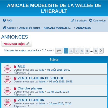
AMICALE MODELISTE DE LA VALLEE DE
L'HERAULT
FAQ
Inscription
Connexion
Accueil
Accueil du forum
AMICALE MODELISTE DE LA VALLEE DE L'HERAULT
ANNONCES
ANNONCES
Nouveau sujet
Page
1
sur
8
1
2
3
4
5
8
Su
Marquer les sujets comme lus
• 316 sujets
…
Sujets
AILE
Dernier message par
Matt
«
06 août 2026, 15:07
Réponses :
2
VENTE PLANEUR DE VOLTIGE
Dernier message par
fabien
«
02 août 2026, 19:59
Cherche planeur
Dernier message par
Matt
«
19 juil. 2026, 17:19
Réponses :
10
VENTE PLANEUR
Dernier message par
fabien
«
28 juin 2026, 07:33
Réponses :
1