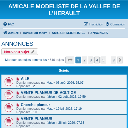
AMICALE MODELISTE DE LA VALLEE DE
L'HERAULT
FAQ
Inscription
Connexion
Accueil
Accueil du forum
AMICALE MODELISTE DE LA VALLEE DE L'HERAULT
ANNONCES
ANNONCES
Nouveau sujet
Page
1
sur
8
1
2
3
4
5
8
Su
Marquer les sujets comme lus
• 316 sujets
…
Sujets
AILE
Dernier message par
Matt
«
06 août 2026, 15:07
Réponses :
2
VENTE PLANEUR DE VOLTIGE
Dernier message par
fabien
«
02 août 2026, 19:59
Cherche planeur
Dernier message par
Matt
«
19 juil. 2026, 17:19
Réponses :
10
VENTE PLANEUR
Dernier message par
fabien
«
28 juin 2026, 07:33
Réponses :
1