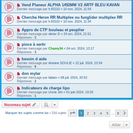
Vend Planeur ALPHA 1492MM V2 ARTF BLEU KAVAN
Dernier message par
h.83110
«
10 nov. 2024, 11:54
Cherche Heron RR Multiplex ou funglider multiplex RR
Dernier message par
h.83110
«
10 nov. 2024, 11:34
Appro de CTP bouleau et peuplier
Dernier message par
olivier D
«
24 oct. 2024, 21:51
Réponses :
3
pince à sertir
Dernier message par
Chamy34
«
04 oct. 2024, 13:17
Réponses :
3
besoin d aide
Dernier message par
Antoine SOULIE
«
22 juil. 2024, 23:34
Réponses :
9
don mylar
Dernier message par
fabien
«
08 juil. 2024, 20:52
Réponses :
2
Indicateurs de charge lipo
Dernier message par
Uncle Jim
«
01 juin 2024, 19:25
Réponses :
1
Nouveau sujet
Page
1
sur
8
1
2
3
4
5
8
Su
Marquer les sujets comme lus
• 316 sujets
…
Aller