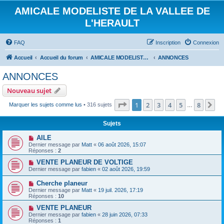
AMICALE MODELISTE DE LA VALLEE DE
L'HERAULT
FAQ
Inscription
Connexion
Accueil
Accueil du forum
AMICALE MODELISTE DE LA VALLEE DE L'HERAULT
ANNONCES
ANNONCES
Nouveau sujet
Page
1
sur
8
1
2
3
4
5
8
Su
Marquer les sujets comme lus
• 316 sujets
…
Sujets
AILE
Dernier message par
Matt
«
06 août 2026, 15:07
Réponses :
2
VENTE PLANEUR DE VOLTIGE
Dernier message par
fabien
«
02 août 2026, 19:59
Cherche planeur
Dernier message par
Matt
«
19 juil. 2026, 17:19
Réponses :
10
VENTE PLANEUR
Dernier message par
fabien
«
28 juin 2026, 07:33
Réponses :
1