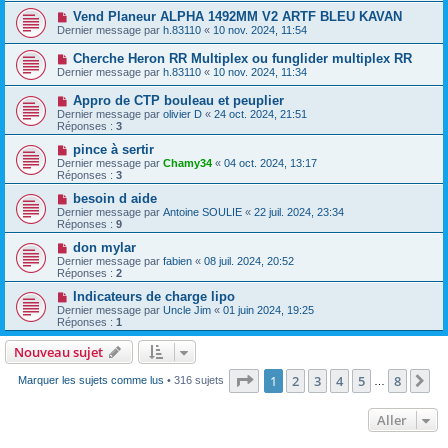
Vend Planeur ALPHA 1492MM V2 ARTF BLEU KAVAN
Dernier message par
h.83110
«
10 nov. 2024, 11:54
Cherche Heron RR Multiplex ou funglider multiplex RR
Dernier message par
h.83110
«
10 nov. 2024, 11:34
Appro de CTP bouleau et peuplier
Dernier message par
olivier D
«
24 oct. 2024, 21:51
Réponses :
3
pince à sertir
Dernier message par
Chamy34
«
04 oct. 2024, 13:17
Réponses :
3
besoin d aide
Dernier message par
Antoine SOULIE
«
22 juil. 2024, 23:34
Réponses :
9
don mylar
Dernier message par
fabien
«
08 juil. 2024, 20:52
Réponses :
2
Indicateurs de charge lipo
Dernier message par
Uncle Jim
«
01 juin 2024, 19:25
Réponses :
1
Nouveau sujet
Page
1
sur
8
1
2
3
4
5
8
Su
Marquer les sujets comme lus
• 316 sujets
…
Aller