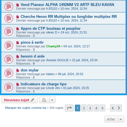
Vend Planeur ALPHA 1492MM V2 ARTF BLEU KAVAN
Dernier message par
h.83110
«
10 nov. 2024, 11:54
Cherche Heron RR Multiplex ou funglider multiplex RR
Dernier message par
h.83110
«
10 nov. 2024, 11:34
Appro de CTP bouleau et peuplier
Dernier message par
olivier D
«
24 oct. 2024, 21:51
Réponses :
3
pince à sertir
Dernier message par
Chamy34
«
04 oct. 2024, 13:17
Réponses :
3
besoin d aide
Dernier message par
Antoine SOULIE
«
22 juil. 2024, 23:34
Réponses :
9
don mylar
Dernier message par
fabien
«
08 juil. 2024, 20:52
Réponses :
2
Indicateurs de charge lipo
Dernier message par
Uncle Jim
«
01 juin 2024, 19:25
Réponses :
1
Nouveau sujet
Page
1
sur
8
1
2
3
4
5
8
Su
Marquer les sujets comme lus
• 316 sujets
…
Aller