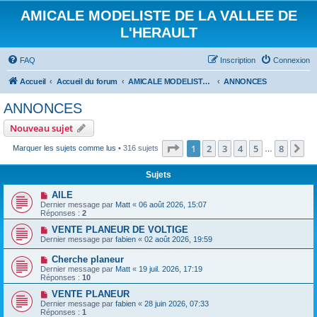
AMICALE MODELISTE DE LA VALLEE DE
L'HERAULT
FAQ
Inscription
Connexion
Accueil
Accueil du forum
AMICALE MODELISTE DE LA VALLEE DE L'HERAULT
ANNONCES
ANNONCES
Nouveau sujet
Page
1
sur
8
1
2
3
4
5
8
Su
Marquer les sujets comme lus
• 316 sujets
…
Sujets
AILE
Dernier message par
Matt
«
06 août 2026, 15:07
Réponses :
2
VENTE PLANEUR DE VOLTIGE
Dernier message par
fabien
«
02 août 2026, 19:59
Cherche planeur
Dernier message par
Matt
«
19 juil. 2026, 17:19
Réponses :
10
VENTE PLANEUR
Dernier message par
fabien
«
28 juin 2026, 07:33
Réponses :
1