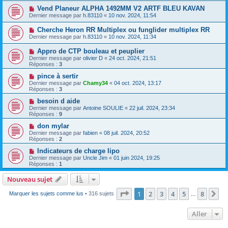
Vend Planeur ALPHA 1492MM V2 ARTF BLEU KAVAN
Dernier message par
h.83110
«
10 nov. 2024, 11:54
Cherche Heron RR Multiplex ou funglider multiplex RR
Dernier message par
h.83110
«
10 nov. 2024, 11:34
Appro de CTP bouleau et peuplier
Dernier message par
olivier D
«
24 oct. 2024, 21:51
Réponses :
3
pince à sertir
Dernier message par
Chamy34
«
04 oct. 2024, 13:17
Réponses :
3
besoin d aide
Dernier message par
Antoine SOULIE
«
22 juil. 2024, 23:34
Réponses :
9
don mylar
Dernier message par
fabien
«
08 juil. 2024, 20:52
Réponses :
2
Indicateurs de charge lipo
Dernier message par
Uncle Jim
«
01 juin 2024, 19:25
Réponses :
1
Nouveau sujet
Page
1
sur
8
1
2
3
4
5
8
Su
Marquer les sujets comme lus
• 316 sujets
…
Aller